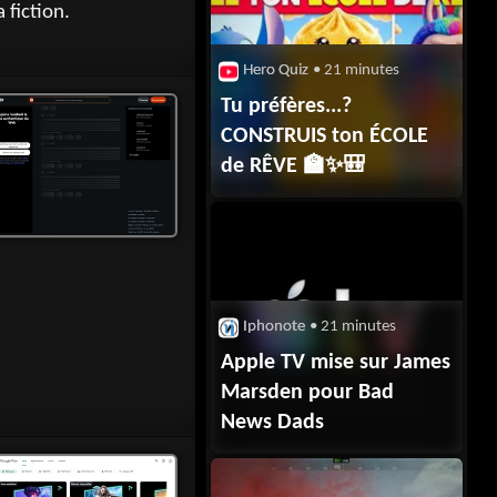
Français, les géants de
 fiction.
l’agro-industrie contre-
attaquent en dénonçant
Hero Quiz
• 21 minutes
une démonstration
Tu préfères...?
trompeuse sur les effets
CONSTRUIS ton ÉCOLE
des
de RÊVE 🏫✨🎒
négociations commerciales.
Iphonote
• 21 minutes
Apple TV mise sur James
Marsden pour Bad
News Dads