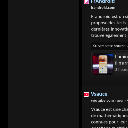
FrAndroid
frandroid.com
Frandroid est un si
propose des tests,
dernières innovat
trouve également 
Lumin
il n’a
3 heur
Vsauce
youtube.com
› user ›
Vsauce est une cha
de mathématiques, 
connues pour leur