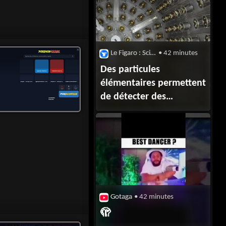
Le Figaro : Sciences
• 42 minutes
Des particules
élémentaires permettent
de détecter des
réacteurs nucléaires,
même à l’arrêt
Gotaga
• 42 minutes
🫣