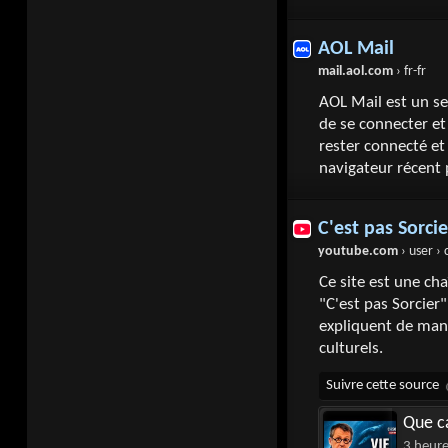
AOL Mail
mail.aol.com
› fr-fr
AOL Mail est un se
de se connecter et 
rester connecté et
navigateur récent 
C'est pas Sorcie
youtube.com
› user › ce
Ce site est une ch
"C'est pas Sorcier"
expliquent de maniè
culturels.
Que ca
3 heur