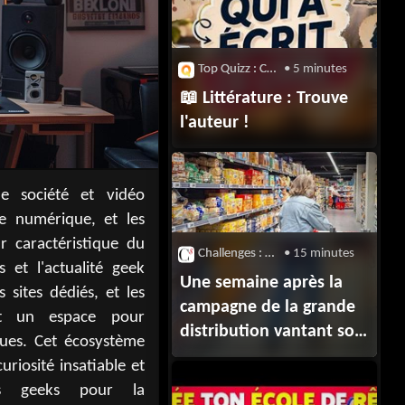
Top Quizz : Chaîne Youtube
• 5 minutes
📖 Littérature : Trouve
l'auteur !
Challenges : Grande Consommation
• 15 minutes
Une semaine après la
campagne de la grande
distribution vantant son
rôle dans la défense du
pouvoir d’achat des