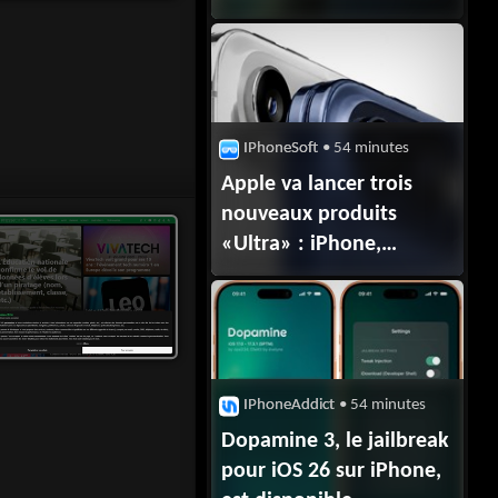
25% chez les seniors
IPhoneSoft
• 54 minutes
Apple va lancer trois
nouveaux produits
«Ultra» : iPhone,
AirPods et MacBook
IPhoneAddict
• 54 minutes
Dopamine 3, le jailbreak
pour iOS 26 sur iPhone,