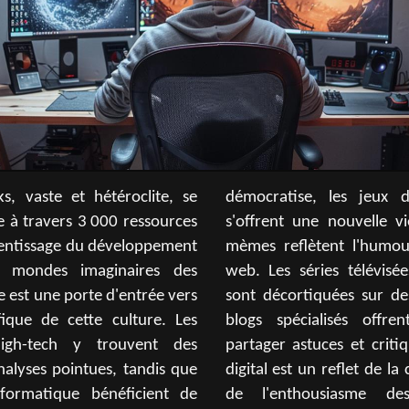
s, vaste et hétéroclite, se
 jeux de société et vidéo
ne à travers 3 000 ressources
velle vie numérique, et les
rentissage du développement
'humour caractéristique du
x mondes imaginaires des
lévisées et l'actualité geek
te est une porte d'entrée vers
sur des sites dédiés, et les
fique de cette culture. Les
s offrent un espace pour
igh-tech y trouvent des
t critiques. Cet écosystème
analyses pointues, tandis que
t de la curiosité insatiable et
nformatique bénéficient de
sme des geeks pour la