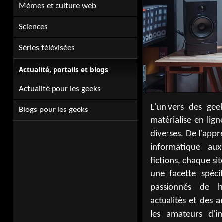
Mèmes et culture web
Sciences
Séries télévisées
Actualité, portails et blogs
Actualité pour les geeks
L'univers des geek
démocratise, les
Blogs pour les geeks
matérialise en lig
s'offrent une nou
diverses. De l'app
mèmes reflètent l
informatique au
web. Les séries té
fictions, chaque si
sont décortiquées 
une facette spéci
blogs spécialisé
passionnés de h
partager astuces e
actualités et des 
digital est un refle
les amateurs d'i
de l'enthousia