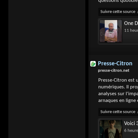
questions quotidie
One D
11 heu
Presse-Citron
presse-citron.net
Presse-Citron est u
numériques. Il pro
analyses sur l'impa
arnaques en ligne 
Voici 
6 heur