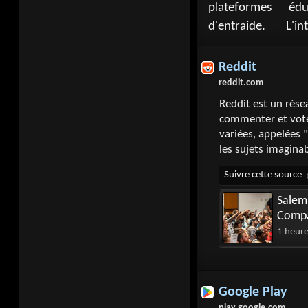
plateformes éd
d'entraide. L'in
Reddit
reddit.com
Reddit est un rése
commenter et vote
variées, appelées 
les sujets imagina
Salem
Compa
1 heur
Google Play
play.google.com