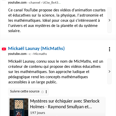
youtube.com
› channel › UCiw_8x43hludK0PhuN9AJGg
Ce canal YouTube propose des vidéos d'animation courtes
et éducatives sur la science, la physique, l'astronomie et
les mathématiques. Idéal pour ceux qui s'intéressent à
l'univers et aux mystères de la planète et du système
solaire.
Mickaël Launay (MicMaths)
youtube.com
› c › Micmaths
Mickaël Launay, connu sous le nom de MicMaths, est un
créateur de contenu qui propose des vidéos éducatives
sur les mathématiques. Son approche ludique et
pédagogique rend les concepts mathématiques
accessibles à un large public.
Mystères sur échiquier avec Sherlock
Holmes - Raymond Smullyan et
l'analyse rétrograde
197 jours