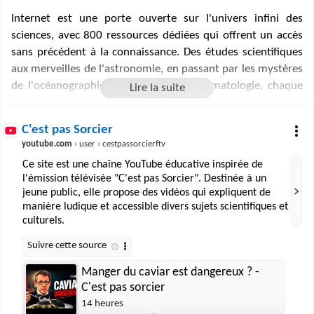
Internet est une porte ouverte sur l'univers infini des
sciences, avec 800 ressources dédiées qui offrent un accès
sans précédent à la connaissance. Des études scientifiques
aux merveilles de l'astronomie, en passant par les mystères
de l'océanographie et les défis de la climatologie, chaque
site, chaîne YouTube ou forum spécialisé contribue à élargir
les horizons intellectuels. Ces plateformes numériques,
C'est pas Sorcier
qu'elles soient académiques, ludiques ou vulgarisatrices,
youtube.com
› user › cestpassorcierftv
partagent un but commun : rendre la science accessible et
Ce site est une chaîne YouTube éducative inspirée de
passionnante pour tous. Elles permettent d'appréhender
l'émission télévisée "C'est pas Sorcier". Destinée à un
des concepts complexes, de suivre l'actualité scientifique et
jeune public, elle propose des vidéos qui expliquent de
de participer à des discussions enrichissantes, formant ainsi
manière ludique et accessible divers sujets scientifiques et
un écosystème digital où s'épanouit la curiosité
culturels.
scientifique.
Manger du caviar est dangereux ? -
C'est pas sorcier
14 heures