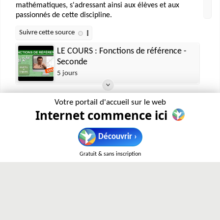
mathématiques, s'adressant ainsi aux élèves et aux
passionnés de cette discipline.
LE COURS : Fonctions de référence -
Seconde
5 jours
Votre portail d'accueil sur le web
Internet commence ici
Science Etonnante : Chaîne Youtube
youtube.com
› channel › UCaNlbnghtwlsGF-KzAFThqA
Découvrir ›
Cette chaîne YouTube propose des vidéos explorant des
sujets scientifiques variés, allant de la physique aux
Gratuit & sans inscription
mathématiques, en passant par la biologie et les sciences
sociales. Le contenu est conçu pour être à la fois
divertissant et informatif.