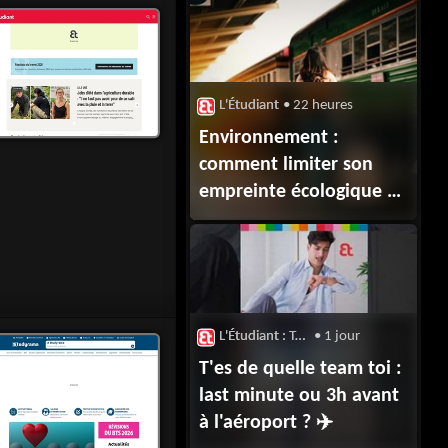
L'Étudiant
• 22 heures
Environnement :
comment limiter son
empreinte écologique en
vacances ?
L'Étudiant : Trendy
• 1 jour
T'es de quelle team toi :
last minute ou 3h avant
à l'aéroport ? ✈️