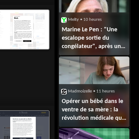
Melty
• 10 heures
Marine Le Pen : "Une
escalope sortie du
congélateur", après une
violente bagarre, ce
"coquard" qu'elle a eu
du mal à
faire "dégonfler"
Madmoizelle
• 11 heures
Opérer un bébé dans le
ventre de sa mère : la
révolution médicale qui
bouleverse le destin
des parents