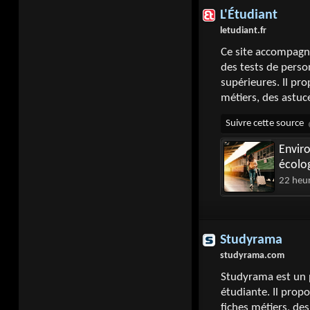
L'Étudiant
letudiant.fr
Ce site accompagne
des tests de person
supérieures. Il pr
métiers, des astuc
Envir
écolo
22 heu
Studyrama
studyrama.com
Studyrama est un po
étudiante. Il propo
fiches métiers, de