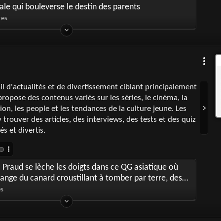
le qui bouleverse le destin des parents
res
il d'actualités et de divertissement ciblant principalement
 propose des contenus variés sur les séries, le cinéma, la
ion, les people et les tendances de la culture jeune. Les
 trouver des articles, des interviews, des tests et des quiz
és et divertis.
 Praud se lèche les doigts dans ce QG asiatique où
ange du canard croustillant à tomber par terre, des
um à foison et une sole au caramel
es