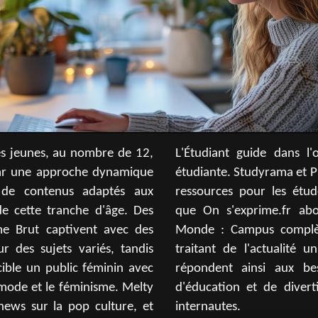
es jeunes, au nombre de 12,
ans l'orientation et la vie
par une approche dynamique
ma et Phosphore offrent des
 de contenus adaptés aux
s études et l'emploi, alors
de cette tranche d'âge. Des
fr aborde la sexualité. Le
e Brut captivent avec des
complète ce panorama en
ur des sujets variés, tandis
lité universitaire. Ces sites
ible un public féminin avec
aux besoins d'information,
a mode et le féminisme. Melty
 divertissement des jeunes
news sur la pop culture, et
internautes.