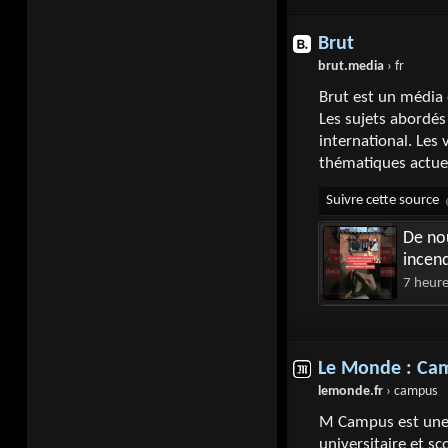
Brut
brut.media
› fr
Brut est un média 
Les sujets abordés 
international. Les
thématiques actuel
De nou
incend
7 heur
Le Monde : Ca
lemonde.fr
› campus
M Campus est une s
universitaire et sc