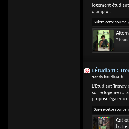
logement étudiant.
d'emploi.
Altern
7 jours
L'Étudiant : Tr
trendy.letudiant.fr
L'Étudiant Trendy e
sur le logement, la
propose également 
Cet ét
bottes