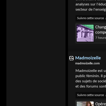
analyses sur l'éduc
secteur de l'ensei
Chang
compo
7 heur
Madmoizelle
madmoizelle.com
Madmoizelle est u
public féminin. Il 
des sujets de socié
et des forums son
Opérer