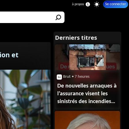
Se connecter
ion et
Brut
• 7 heures
De nouvelles arnaques à
l’assurance visent les
sinistrés des incendies
en Gironde.