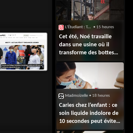
L'Étudiant : Trendy
• 15 heures
Cet été, Noé travaille
dans une usine où il
transforme des bottes
de paille en
granulés. 👨‍🌾🌾🚜
Madmoizelle
• 18 heures
Caries chez l’enfant : ce
soin liquide indolore de
10 secondes peut éviter
la fraise