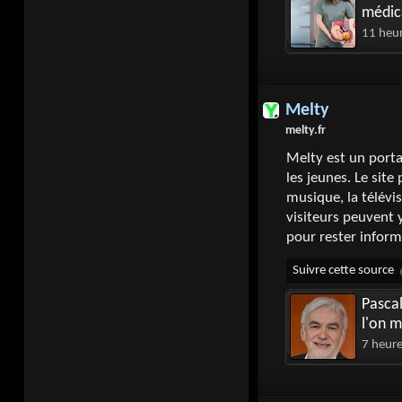
médica
11 heu
Melty
melty.fr
Melty est un porta
les jeunes. Le site
musique, la télévis
visiteurs peuvent y
pour rester inform
Pascal
l'on m
dim s
7 heur