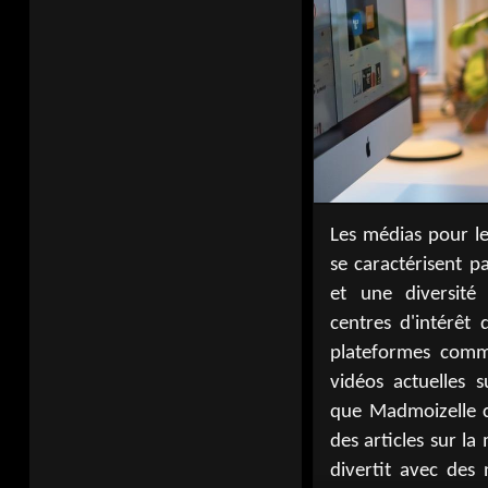
Les médias pour l
L'Étudiant guide d
se caractérisent 
étudiante. Studyra
et une diversité
ressources pour le
centres d'intérêt 
que On s'exprime.
plateformes comm
Monde : Campus 
vidéos actuelles s
traitant de l'actua
que Madmoizelle c
répondent ainsi 
des articles sur l
d'éducation et de
divertit avec des 