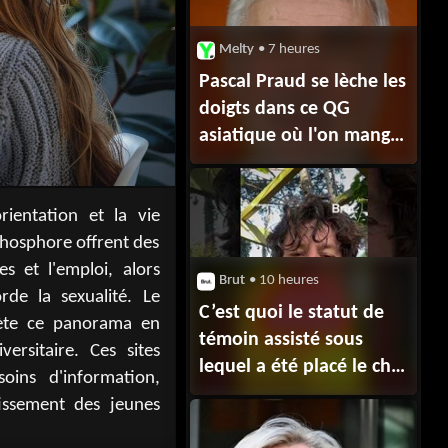
Melty
• 7 heures
Pascal Praud se lèche les
doigts dans ce QG
asiatique où l'on mange
du canard croustillant à
tomber par terre, des
dim sum à foison et une
sole au caramel
Brut
• 10 heures
C’est quoi le statut de
témoin assisté sous
lequel a été placé le chef
Jean Imbert ?