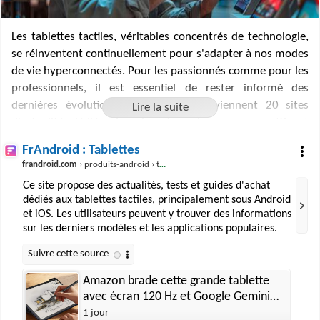
Les tablettes tactiles, véritables concentrés de technologie,
se réinventent continuellement pour s'adapter à nos modes
de vie hyperconnectés. Pour les passionnés comme pour les
professionnels, il est essentiel de rester informé des
dernières évolutions. C'est là qu'interviennent 20 sites
d'actualité dédiés, fournissant analyses, comparatifs et
conseils pratiques. Parallèlement, la diversité des marques
FrAndroid : Tablettes
sur le marché, de l'iPad d'Apple aux Galaxy Tab de Samsung,
frandroid.com
› produits-android › tablette
offre un large éventail de choix. Chaque fabricant cherche à
Ce site propose des actualités, tests et guides d'achat
se démarquer par des fonctionnalités innovantes,
dédiés aux tablettes tactiles, principalement sous Android
répondant ainsi à une multitude de besoins et préférences.
et iOS. Les utilisateurs peuvent y trouver des informations
Ces plateformes en ligne sont donc cruciales pour naviguer
sur les derniers modèles et les applications populaires.
dans cet univers en perpétuelle mutation et trouver la
tablette idéale.
Amazon brade cette grande tablette
avec écran 120 Hz et Google Gemini
intégré à 220 €
1 jour