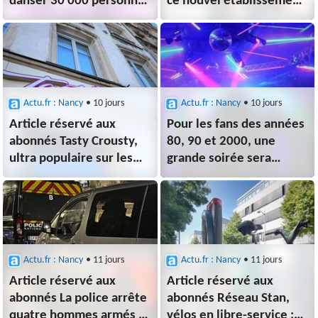
danser 30 000 personnes
ce nouvel établissement
sur la place Stanislas
vient d'ouvrir dans le
à Nancy
centre-ville de Nancy
Actu.fr : Nancy
• 10 jours
Actu.fr : Nancy
• 10 jours
Article réservé aux
Pour les fans des années
abonnés Tasty Crousty,
80, 90 et 2000, une
ultra populaire sur les
grande soirée sera
réseaux sociaux, va
bientôt organisée à
ouvrir un premier
Nancy : voici comment
restaurant en Lorraine :
y participer
voici où
Actu.fr : Nancy
• 11 jours
Actu.fr : Nancy
• 11 jours
Article réservé aux
Article réservé aux
abonnés La police arrête
abonnés Réseau Stan,
quatre hommes armés et
vélos en libre-service :