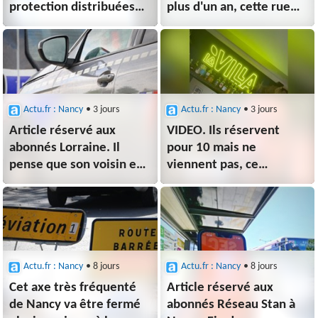
protection distribuées
plus d'un an, cette rue
gratuitement à Nancy,
est à nouveau accessible
voici où et quand
à Nancy
Actu.fr : Nancy
• 3 jours
Actu.fr : Nancy
• 3 jours
Article réservé aux
VIDEO. Ils réservent
abonnés Lorraine. Il
pour 10 mais ne
pense que son voisin est
viennent pas, ce
victime d'un cambriolage
restaurateur les
: la police intervient et
interpelle de façon
fait une
insolite : "Ça me révolte"
découverte inattendue
Actu.fr : Nancy
• 8 jours
Actu.fr : Nancy
• 8 jours
Cet axe très fréquenté
Article réservé aux
de Nancy va être fermé
abonnés Réseau Stan à