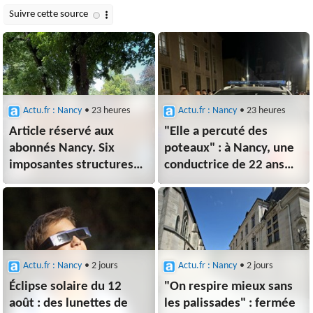
Actu.fr : Nancy
• 23 heures
Actu.fr : Nancy
• 23 heures
Article réservé aux
"Elle a percuté des
abonnés Nancy. Six
poteaux" : à Nancy, une
imposantes structures
conductrice de 22 ans
en bois installées au parc
prend tous les risques
de la Pépinière : jusqu'à
pour échapper à la police
quand vont-elles rester ?
Actu.fr : Nancy
• 2 jours
Actu.fr : Nancy
• 2 jours
Éclipse solaire du 12
"On respire mieux sans
août : des lunettes de
les palissades" : fermée