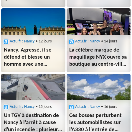
cagoulés dans une
voici ce qui va
voiture volée à Nancy :
augmenter à Nancy à
voici ce qu'elle
partir du 1er août 2026
a découvert
Actu.fr : Nancy
• 12 jours
Actu.fr : Nancy
• 14 jours
Nancy. Agressé, il se
La célèbre marque de
défend et blesse un
maquillage NYX ouvre sa
homme avec une
boutique au centre-ville
bouteille en verre
de Nancy
place Stanislas
Actu.fr : Nancy
• 15 jours
Actu.fr : Nancy
• 16 jours
Un TGV à destination de
Ces bosses perturbent
Nancy à l'arrêt à cause
les automobilistes sur
d'un incendie : plusieurs
l'A330 à l'entrée de