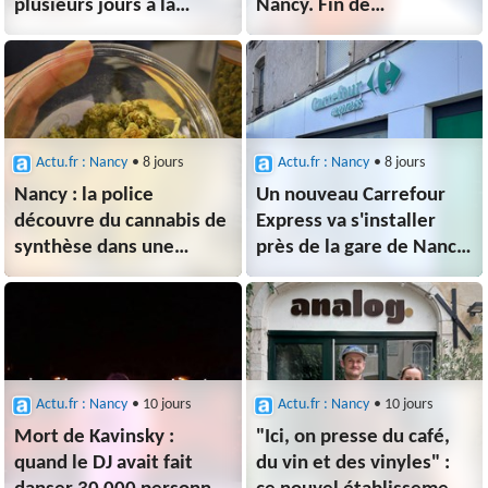
plusieurs jours à la
Nancy. Fin de
circulation : voici
l'application Némo : que
les perturbations
faire si vous avez encore
des tickets non utilisés ?
Actu.fr : Nancy
• 8 jours
Actu.fr : Nancy
• 8 jours
Nancy : la police
Un nouveau Carrefour
découvre du cannabis de
Express va s'installer
synthèse dans une
près de la gare de Nancy
boutique de CBD, un
: voici où et quand il
salarié placé en garde
va ouvrir
à vue
Actu.fr : Nancy
• 10 jours
Actu.fr : Nancy
• 10 jours
Mort de Kavinsky :
"Ici, on presse du café,
quand le DJ avait fait
du vin et des vinyles" :