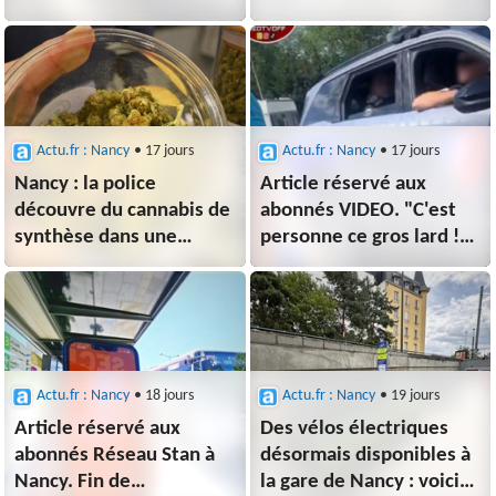
heures de retard
Nancy : voici quand elles
à prévoir
vont disparaître
Actu.fr : Nancy
• 17 jours
Actu.fr : Nancy
• 17 jours
Nancy : la police
Article réservé aux
découvre du cannabis de
abonnés VIDEO. "C'est
synthèse dans une
personne ce gros lard !" :
boutique de CBD, le
un policier insulte
gérant de 23 ans placé
plusieurs personnes en
en garde à vue
pleine intervention près
de Nancy
Actu.fr : Nancy
• 18 jours
Actu.fr : Nancy
• 19 jours
Article réservé aux
Des vélos électriques
abonnés Réseau Stan à
désormais disponibles à
Nancy. Fin de
la gare de Nancy : voici