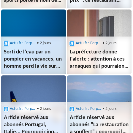
sports porte le nom de
prix" : ce restaurant
l’ancien maire, cette ville
historique des Pyrénées-
des Pyrénées-Orientales
Orientales reçoit une
veut la renommer
nouvelle distinction
Actu.fr : Perpignan
• 2 jours
Actu.fr : Perpignan
• 2 jours
Sorti de l'eau par un
La préfecture donne
pompier en vacances, un
l'alerte : attention à ces
homme perd la vie sur
arnaques qui pourraient
cette plage
sévir dans les Pyrénées-
des Pyrénées-Orientales
Orientales
Actu.fr : Perpignan
• 2 jours
Actu.fr : Perpignan
• 2 jours
Article réservé aux
Article réservé aux
abonnés Portugal,
abonnés "La restauration
Italie... Pourquoi cinq
a souffert" : pourquoi les