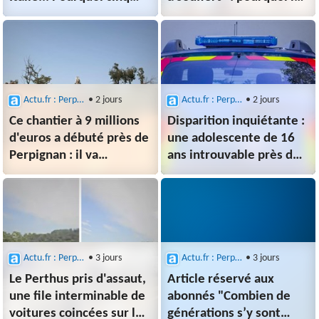
"nouvelles" destinations
touristes sont moins
sont-elles annoncées à
nombreux cet été dans
l'aéroport de
les Pyrénées-Orientales
Perpignan ?
Actu.fr : Perpignan
• 2 jours
Actu.fr : Perpignan
• 2 jours
Ce chantier à 9 millions
Disparition inquiétante :
d'euros a débuté près de
une adolescente de 16
Perpignan : il va
ans introuvable près de
permettre de protéger
Perpignan, un appel à
des milliers d'habitants
témoins lancé
Actu.fr : Perpignan
• 3 jours
Actu.fr : Perpignan
• 3 jours
Le Perthus pris d'assaut,
Article réservé aux
une file interminable de
abonnés "Combien de
voitures coincées sur la
générations s’y sont