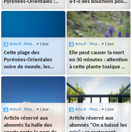
Pyrénées-Orientales :
a-t-il des bouchons pour
attention à la grêle dans
se rendre en Espagne
ce secteur
aujourd'hui ?
Actu.fr : Perpignan
• 1 jour
Actu.fr : Perpignan
• 1 jour
Cette plage des
Elle peut causer la mort
Pyrénées-Orientales
en 30 minutes : attention
noire de monde, les
à cette plante toxique de
vacanciers semblent
nouveau signalée dans
enfin être arrivés
les Pyrénées
en nombre
Actu.fr : Perpignan
• 1 jour
Actu.fr : Perpignan
• 1 jour
Article réservé aux
Article réservé aux
abonnés Sa halle des
abonnés "On a baissé les