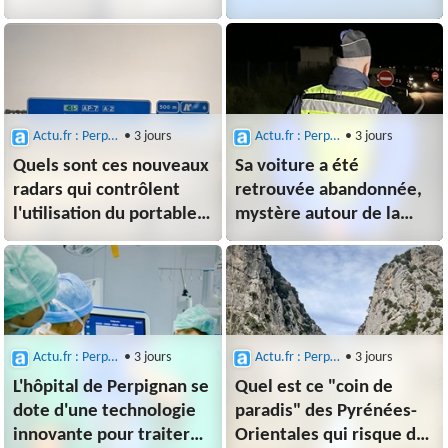
route pour aller
retrouvées ?" Ce café
en Espagne
historique des Pyrénées-
Orientales va disparaître
Actu.fr : Perpignan
• 3 jours
Actu.fr : Perpignan
• 3 jours
Quels sont ces nouveaux
Sa voiture a été
radars qui contrôlent
retrouvée abandonnée,
l'utilisation du portable
mystère autour de la
sur l'autoroute France-
disparition d'une
Espagne ?
habitante des Pyrénées-
Orientales
Actu.fr : Perpignan
• 3 jours
Actu.fr : Perpignan
• 3 jours
L'hôpital de Perpignan se
Quel est ce "coin de
dote d'une technologie
paradis" des Pyrénées-
innovante pour traiter
Orientales qui risque de