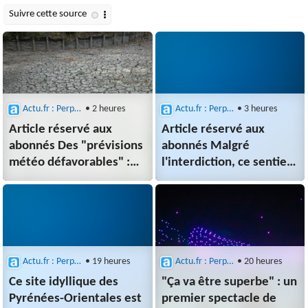
Actu.fr : Perpignan
• 2 heures
Actu.fr : Perpignan
• 3 heures
Article réservé aux
Article réservé aux
abonnés Des "prévisions
abonnés Malgré
météo défavorables" :
l'interdiction, ce sentier
les restrictions d'eau
de la Méditerranée était
durcies dans 103
encore fréquenté : une
communes
mesure radicale
des Pyrénées-Orientales
est prise
Actu.fr : Perpignan
• 19 heures
Actu.fr : Perpignan
• 20 heures
Ce site idyllique des
"Ça va être superbe" : un
Pyrénées-Orientales est
premier spectacle de