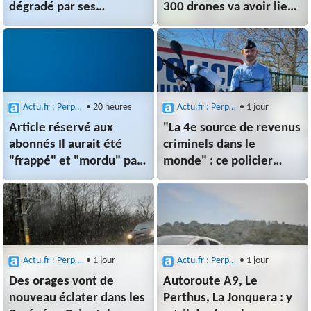
dégradé par ses
300 drones va avoir lieu
visiteurs, les
sur cette
gendarmes interviennent
plage d’Argelès-sur-Mer
Actu.fr : Perpignan
• 20 heures
Actu.fr : Perpignan
• 1 jour
Article réservé aux
"La 4e source de revenus
abonnés Il aurait été
criminels dans le
"frappé" et "mordu" par
monde" : ce policier
des clients, un
spécial de Perpignan fait
restaurateur d'Argelès-
une nouvelle saisie
sur-Mer finit
aux urgences
Actu.fr : Perpignan
• 1 jour
Actu.fr : Perpignan
• 1 jour
Des orages vont de
Autoroute A9, Le
nouveau éclater dans les
Perthus, La Jonquera : y