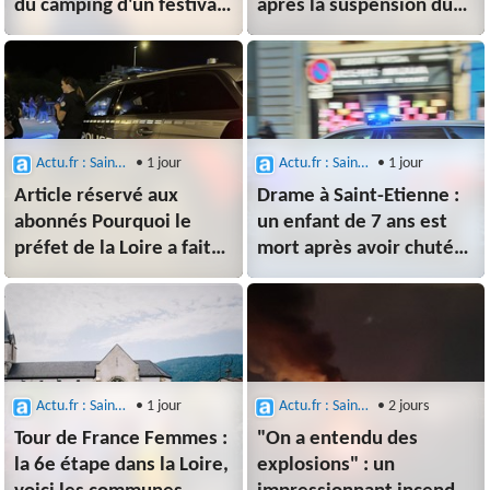
du camping d'un festival,
après la suspension du
les
couvre-feu dans
gendarmes interviennent
sa commune
Actu.fr : Saint-Etienne
• 1 jour
Actu.fr : Saint-Etienne
• 1 jour
Article réservé aux
Drame à Saint-Etienne :
abonnés Pourquoi le
un enfant de 7 ans est
préfet de la Loire a fait
mort après avoir chuté
suspendre ces mesures
du 8e étage
sécuritaires de quatre
communes près de Saint-
Etienne ?
Actu.fr : Saint-Etienne
• 1 jour
Actu.fr : Saint-Etienne
• 2 jours
Tour de France Femmes :
"On a entendu des
la 6e étape dans la Loire,
explosions" : un