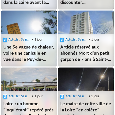
dans la Loire avant la
discounter
canicule, voici où
d'Intermarché, va ouvrir
et quand
: voici où
Actu.fr : Saint-Etienne
• 1 jour
Actu.fr : Saint-Etienne
• 1 jour
Une 5e vague de chaleur,
Article réservé aux
voire une canicule en
abonnés Mort d'un petit
vue dans le Puy-de-
garçon de 7 ans à Saint-
Dôme ? Les prévisions
Etienne : ce que l'on sait
de la victime
Actu.fr : Saint-Etienne
• 1 jour
Actu.fr : Saint-Etienne
• 1 jour
Loire : un homme
Le maire de cette ville de
"inquiétant" repéré près
la Loire "en colère"