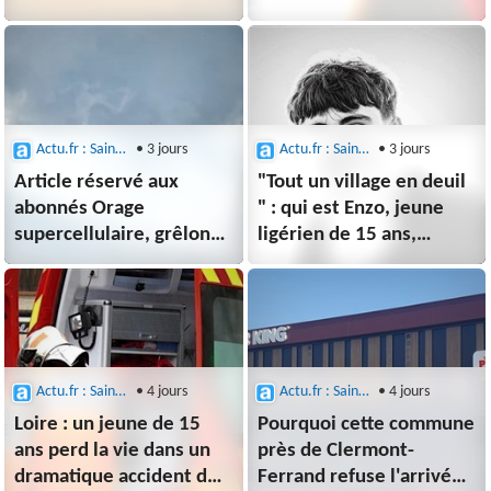
mardi dans la Loire
la journée
Actu.fr : Saint-Etienne
• 3 jours
Actu.fr : Saint-Etienne
• 3 jours
Article réservé aux
"Tout un village en deuil
abonnés Orage
" : qui est Enzo, jeune
supercellulaire, grêlons
ligérien de 15 ans,
géants : comment une
tragiquement disparu
telle tornade a pu
dans un accident ?
frapper Saint-Etienne ?
Actu.fr : Saint-Etienne
• 4 jours
Actu.fr : Saint-Etienne
• 4 jours
Loire : un jeune de 15
Pourquoi cette commune
ans perd la vie dans un
près de Clermont-
dramatique accident de
Ferrand refuse l'arrivée