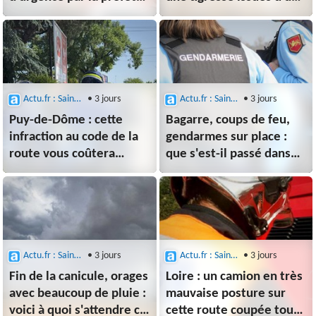
du Puy-de-Dôme
cirque arrivent dans la
Loire : voici les images
Actu.fr : Saint-Etienne
• 3 jours
Actu.fr : Saint-Etienne
• 3 jours
Puy-de-Dôme : cette
Bagarre, coups de feu,
infraction au code de la
gendarmes sur place :
route vous coûtera
que s'est-il passé dans
bientôt votre permis
cette commune près de
de conduire
Clermont ?
Actu.fr : Saint-Etienne
• 3 jours
Actu.fr : Saint-Etienne
• 3 jours
Fin de la canicule, orages
Loire : un camion en très
avec beaucoup de pluie :
mauvaise posture sur
voici à quoi s'attendre ce
cette route coupée toute