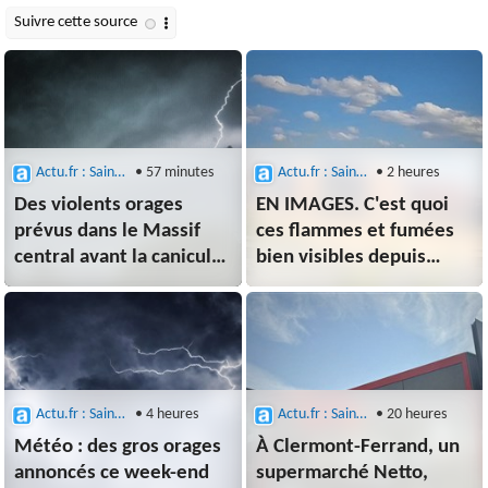
Actu.fr : Saint-Etienne
• 57 minutes
Actu.fr : Saint-Etienne
• 2 heures
Des violents orages
EN IMAGES. C'est quoi
prévus dans le Massif
ces flammes et fumées
central avant la canicule
bien visibles depuis
: à quoi s'attendre ?
l'autoroute près de
Clermont ?
Actu.fr : Saint-Etienne
• 4 heures
Actu.fr : Saint-Etienne
• 20 heures
Météo : des gros orages
À Clermont-Ferrand, un
annoncés ce week-end
supermarché Netto,