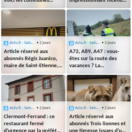
voici les communes
impressionnant incendie
traversées et les
se déclenche près de
routes coupées
Clermont, ce qu'il
s'est passé
Actu.fr : Saint-Etienne
• 2 jours
Actu.fr : Saint-Etienne
• 2 jours
Article réservé aux
A72, A89, A47 : vous-
abonnés Régis Juanico,
êtes sur la route des
maire de Saint-Etienne,
vacances ? La
ne veut pas de McDo à
gendarmerie de la Loire
cet endroit : le géant
alerte sur ces larcins
américain répond
Actu.fr : Saint-Etienne
• 2 jours
Actu.fr : Saint-Etienne
• 2 jours
Clermont-Ferrand : ce
Article réservé aux
restaurant fermé
abonnés Trois lionnes et
d'urgence par la préfète
une tigresse issues d'un