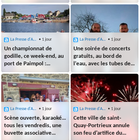
de Bréhat
propose de réconcilier la
peau et l'esprit
La Presse d'Armor (Paimpol)
• 1 jour
La Presse d'Armor (Paimpol)
• 1 jour
Un championnat de
Une soirée de concerts
godille, ce week-end, au
gratuits, au bord de
port de Paimpol :
l'eau, avec les tubes de
ambiance assurée !
Johnny, à Pontrieux !
La Presse d'Armor (Paimpol)
• 1 jour
La Presse d'Armor (Paimpol)
• 1 jour
Scène ouverte, karaoké…
Cette ville de saint-
tous les vendredis, une
Quay-Portrieux annule
buvette associative
son feu d’artifice du