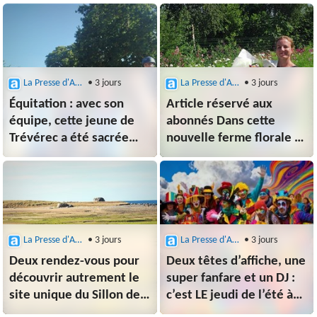
80 ans !
La Presse d'Armor (Paimpol)
• 3 jours
La Presse d'Armor (Paimpol)
• 3 jours
Équitation : avec son
Article réservé aux
équipe, cette jeune de
abonnés Dans cette
Trévérec a été sacrée
nouvelle ferme florale à
vice-championne de
Plouézec, Mathilde
France en
propose des fleurs à
sauts d’obstacles
couper et à manger
La Presse d'Armor (Paimpol)
• 3 jours
La Presse d'Armor (Paimpol)
• 3 jours
Deux rendez-vous pour
Deux têtes d’affiche, une
découvrir autrement le
super fanfare et un DJ :
site unique du Sillon de
c’est LE jeudi de l’été à
Talbert à Pleubian
ne pas manquer à