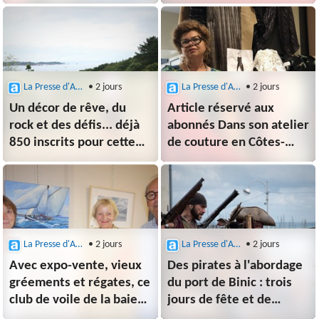
anime le petit bourg
15 août
de Lanleff
La Presse d'Armor (Paimpol)
• 2 jours
La Presse d'Armor (Paimpol)
• 2 jours
Un décor de rêve, du
Article réservé aux
rock et des défis... déjà
abonnés Dans son atelier
850 inscrits pour cette
de couture en Côtes-
Course de la Mer ce
d'Armor, Delphine crée
week-end à Ploubazlanec
des vêtements sur
mesure : « C’est toujours
une histoire… »
La Presse d'Armor (Paimpol)
• 2 jours
La Presse d'Armor (Paimpol)
• 2 jours
Avec expo-vente, vieux
Des pirates à l'abordage
gréements et régates, ce
du port de Binic : trois
club de voile de la baie
jours de fête et de
de Saint-Brieuc fête ses
spectacles gratuits !