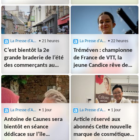
redresser le
de retour sur le terrain !
budget communal
La Presse d'Armor (Paimpol)
• 21 heures
La Presse d'Armor (Paimpol)
• 22 heures
C’est bientôt la 2e
Tréméven : championne
grande braderie de l’été
de France de VTT, la
des commerçants au
jeune Candice rêve de
centre-ville de Paimpol
Jeux olympiques
La Presse d'Armor (Paimpol)
• 1 jour
La Presse d'Armor (Paimpol)
• 1 jour
Antoine de Caunes sera
Article réservé aux
bientôt en séance
abonnés Cette nouvelle
dédicace sur l’île
marque de cosmétiques