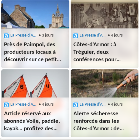
Plouha !
La Presse d'Armor (Paimpol)
• 3 jours
La Presse d'Armor (Paimpol)
• 4 jours
Près de Paimpol, des
Côtes-d'Armor : à
producteurs locaux à
Tréguier, deux
découvrir sur ce petit
conférences pour
marché à l'heure
découvrir l’amitié entre
de l'apéro
Ernest Renan et
Pierre Loti
La Presse d'Armor (Paimpol)
• 4 jours
La Presse d'Armor (Paimpol)
• 4 jours
Article réservé aux
Alerte sécheresse
abonnés Voile, paddle,
renforcée dans les
kayak… profitez des
Côtes-d’Armor : de
activités nautiques tout
nouvelles restrictions