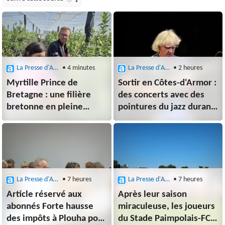
La Presse d'Armor (Paimpol)
• 4 minutes
La Presse d'Armor (Paimpol)
• 2 heures
Myrtille Prince de
Sortir en Côtes-d'Armor :
Bretagne : une filière
des concerts avec des
bretonne en pleine
pointures du jazz durant
croissance vise 55
une semaine à Paimpol
tonnes en 2026
La Presse d'Armor (Paimpol)
• 7 heures
La Presse d'Armor (Paimpol)
• 7 heures
Article réservé aux
Après leur saison
abonnés Forte hausse
miraculeuse, les joueurs
des impôts à Plouha pour
du Stade Paimpolais-FC