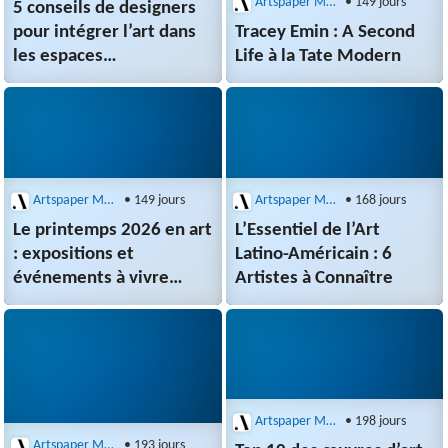
Artspaper Magazine
• 149 jours
5 conseils de designers
pour intégrer l’art dans
Tracey Emin : A Second
les espaces
Life à la Tate Modern
professionnels par
Hugo Genin
Artspaper Magazine
• 149 jours
Artspaper Magazine
• 168 jours
Le printemps 2026 en art
L’Essentiel de l’Art
: expositions et
Latino-Américain : 6
événements à vivre
Artistes à Connaître
en France
Artspaper Magazine
• 198 jours
Artspaper Magazine
• 193 jours