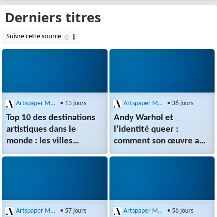
Artspaper Magazine
• 13 jours
Artspaper Magazine
• 36 jours
Top 10 des destinations
Andy Warhol et
artistiques dans le
l’identité queer :
monde : les villes
comment son œuvre a
incontournables pour
redéfini le pop art et
tout amateur d’art
la visibilité
Artspaper Magazine
• 57 jours
Artspaper Magazine
• 58 jours