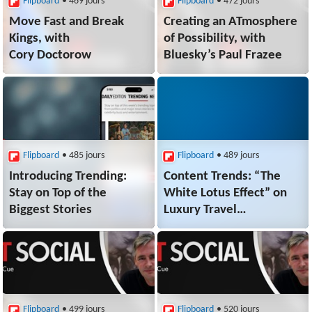
Flipboard
• 469 jours
Flipboard
• 472 jours
Move Fast and Break
Creating an ATmosphere
Kings, with
of Possibility, with
Cory Doctorow
Bluesky’s Paul Frazee
Flipboard
• 485 jours
Flipboard
• 489 jours
Introducing Trending:
Content Trends: “The
Stay on Top of the
White Lotus Effect” on
Biggest Stories
Luxury Travel
and Setjetting
Flipboard
• 499 jours
Flipboard
• 520 jours