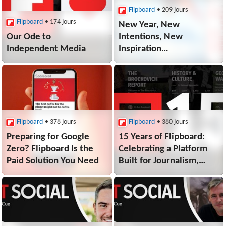
Flipboard
• 209 jours
Flipboard
• 174 jours
New Year, New
Our Ode to
Intentions, New
Independent Media
Inspiration
from Flipboard
Flipboard
• 378 jours
Flipboard
• 380 jours
Preparing for Google
15 Years of Flipboard:
Zero? Flipboard Is the
Celebrating a Platform
Paid Solution You Need
Built for Journalism,
Curiosity and Community