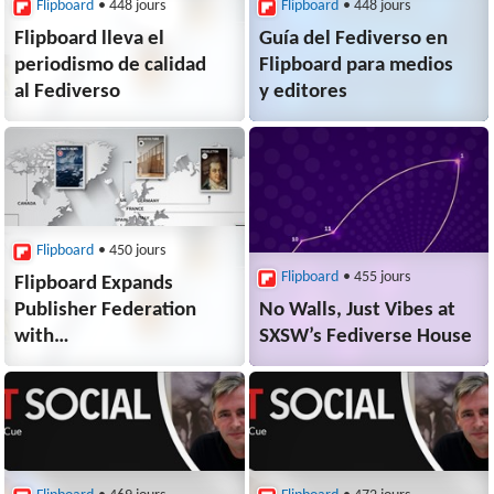
Flipboard
• 448 jours
Flipboard
• 448 jours
Flipboard lleva el
Guía del Fediverso en
periodismo de calidad
Flipboard para medios
al Fediverso
y editores
Flipboard
• 450 jours
Flipboard
• 455 jours
Flipboard Expands
Publisher Federation
No Walls, Just Vibes at
with
SXSW’s Fediverse House
International Partners