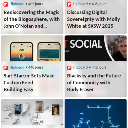
Flipboard
• 405 jours
Flipboard
• 435 jours
Rediscovering the Magic
Discussing Digital
of the Blogosphere, with
Sovereignty with Molly
John O’Nolan and
White at SXSW 2025
Matthias Pfefferle
Flipboard
• 440 jours
Flipboard
• 442 jours
Surf Starter Sets Make
Blacksky and the Future
Custom Feed
of Community with
Building Easy
Rudy Fraser