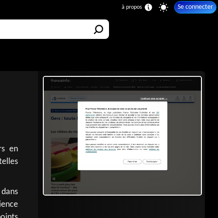
Se connecter
rs en
elles
 dans
ience
points