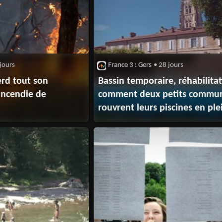
jours
France 3 : Gers
• 28 jours
erd tout son
Bassin temporaire, réhabilitat
incendie de
comment deux petits commu
rouvrent leurs piscines en ple
canicule malgré la crise budgé