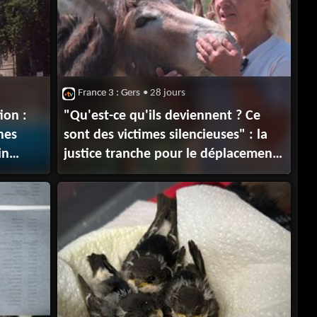
France 3 : Gers
• 28 jours
ion :
"Qu'est-ce qu'ils deviennent ? Ce
nes
sont des victimes silencieuses" : la
in
justice tranche pour le déplacement
taire
de 230 animaux pensionnaires
d'un sanctuaire