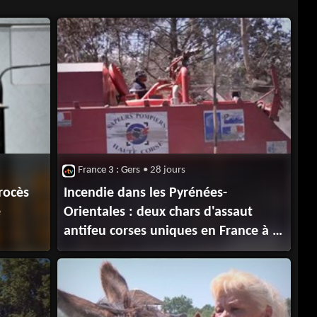
France 3 : Gers
• 28 jours
procès
Incendie dans les Pyrénées-
é
Orientales : deux chars d'assaut
antifeu corses uniques en France à la
rescousse des pompiers catalans