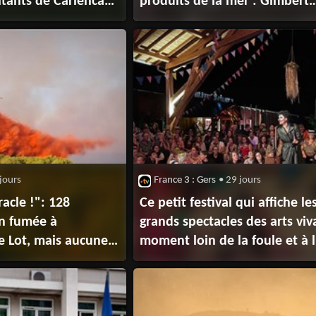
itants de Carlencas-
produits de la mer : Gimbert
as été évacués mais
Surgelés en procédure
iets à cause
de sauvegarde
jours
France 3 : Gers
• 29 jours
racle !": 128
Ce petit festival qui affiche le
en fumée à
grands spectacles des arts viv
e Lot, mais aucune
moment loin de la foule et à 
des arbres