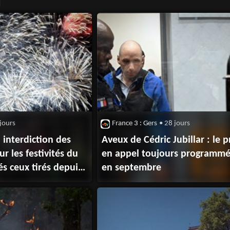
jours
France 3 : Gers
• 28 jours
 interdiction des
Aveux de Cédric Jubillar : le 
ur les festivités du
en appel toujours programm
tés ceux tirés depuis
en septembre
itionnel
la Cité