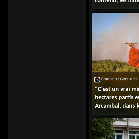
contenu, les hab
et-Levas n'ont p
restent très inqu
des reprises
France 3 : Gers
• 29 
"C'est un vrai mi
hectares partis 
Arcambal, dans l
maison perdue