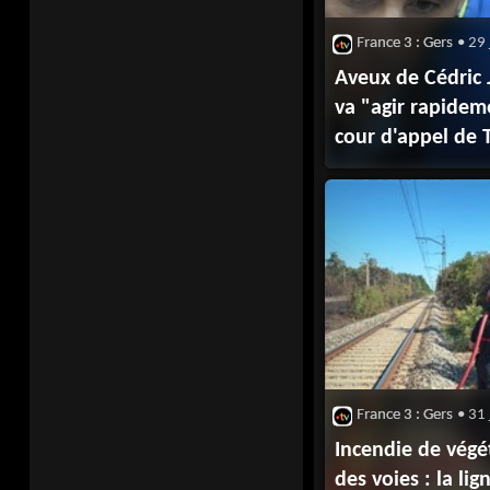
France 3 : Gers
• 29 
Aveux de Cédric Ju
va "agir rapidem
cour d'appel de 
France 3 : Gers
• 31 
Incendie de végé
des voies : la li