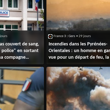
jours
France 3 : Gers
• 29 jours
s couvert de sang,
Incendies dans les Pyrénées-
 police" en sortant
Orientales : un homme en ga
 sa compagne
vue pour un départ de feu, la 
ée dans son
fait la chasse aux pyromanes
la police