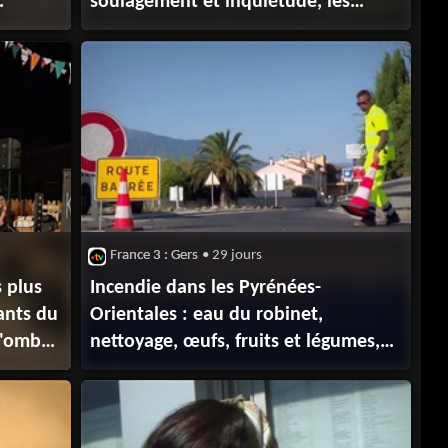
soulagement et inquiétude, les
habitants évacués de Montalba
depuis 4 jours rentrent chez eux
France 3 : Gers
• 29 jours
s plus
Incendie dans les Pyrénées-
ants du
Orientales : eau du robinet,
l'ombre
nettoyage, œufs, fruits et légumes,
suivez les consignes sanitaires si
vous rentrez chez vous dans les
zones victimes du feu