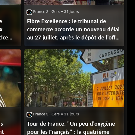
France 3 : Gers
• 31 jours
e
Fibre Excellence : le tribunal de
x
commerce accorde un nouveau délai
tice
au 27 juillet, après le dépôt de l'offre
de reprise de Matthieu Pigasse
France 3 : Gers
• 31 jours
ds
Tour de France. "Un peu d'oxygène
nt
pour les Français" : la quatrième