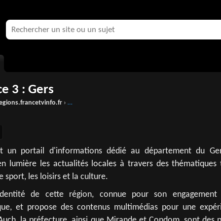
e 3 : Gers
egions.francetvinfo.fr
› occitanie › gers
t un portail d'informations dédié au département du Ge
n lumière les actualités locales à travers des thématiques t
e sport, les loisirs et la culture.
l'identité de cette région, connue pour son engagement
gique, et propose des contenus multimédias pour une expér
. Auch, la préfecture, ainsi que Mirande et Condom, sont des 