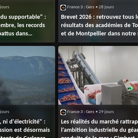
jours
France 3 : Gers
• 28 jours
e du supportable" :
Brevet 2026 : retrouvez tous l
ombre, les records
résultats des académies de T
battus dans
et de Montpellier dans notre
les habitants
de recherche
r endurer la canicule
jours
France 3 : Gers
• 29 jours
ni d'électricité" :
Les réalités du marché rattra
ssion est désormais
l'ambition industrielle du géa