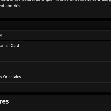
ent abordés.
ie
tanie : Gard
s-Orientales