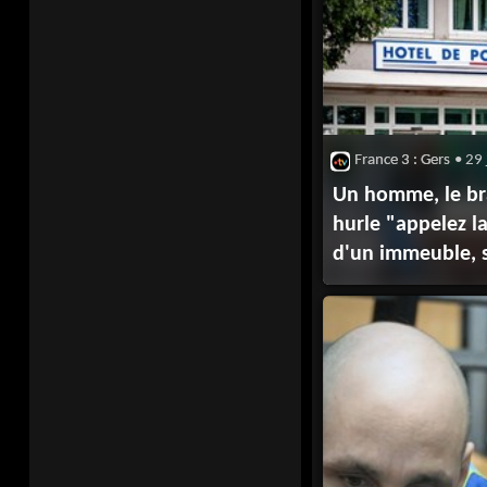
France 3 : Gers
• 29 
Un homme, le bra
hurle "appelez la
d'un immeuble,
retrouvée égorg
appartement par 