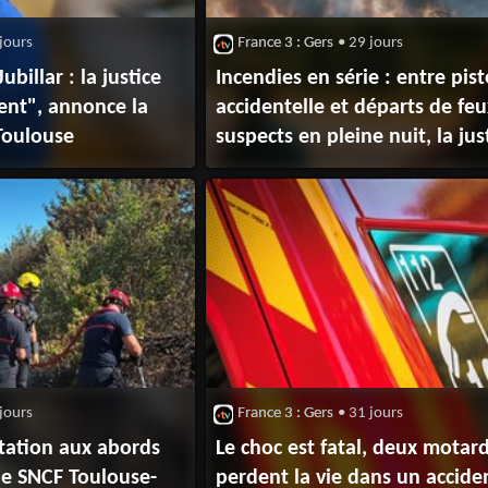
jours
France 3 : Gers
• 29 jours
billar : la justice
Incendies en série : entre pist
ent", annonce la
accidentelle et départs de feu
Toulouse
suspects en pleine nuit, la jus
ouvre plusieurs enquêtes
jours
France 3 : Gers
• 31 jours
tation aux abords
Le choc est fatal, deux motar
gne SNCF Toulouse-
perdent la vie dans un accide