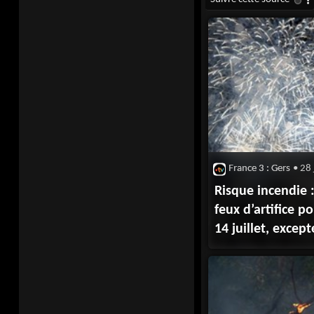
France 3 : Gers
• 28 
Risque incendie :
feux d’artifice po
14 juillet, excep
la mer et le trad
embrasement de 
de Carcassonne