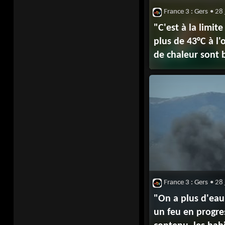
France 3 : Gers
• 28 
"C'est à la limit
plus de 43°C à l'
de chaleur sont 
plusieurs villes, 
s'organisent pou
France 3 : Gers
• 28 
"On a plus d'eau, 
un feu en progre