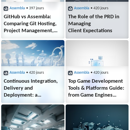
Assembla
• 397 jours
Assembla
• 420 jours
GitHub vs Assembla:
The Role of the PRD in
Comparing Git Hosting,
Managing
Project Management,
Client Expectations
and Team Visibility
Assembla
• 420 jours
Assembla
• 420 jours
Continuous Integration,
Top Game Development
Delivery and
Tools & Platforms Guide:
Deployment: a
from Game Engines
quick guide
to CI/CD