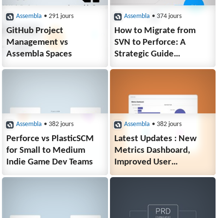
Assembla
• 291 jours
Assembla
• 374 jours
GitHub Project
How to Migrate from
Management vs
SVN to Perforce: A
Assembla Spaces
Strategic Guide
with Assembla
Assembla
• 382 jours
Assembla
• 382 jours
Perforce vs PlasticSCM
Latest Updates : New
for Small to Medium
Metrics Dashboard,
Indie Game Dev Teams
Improved User
Management, and Key
Fixes Across Tickets
and Repos