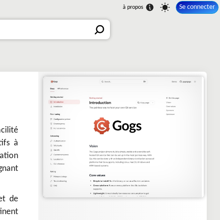
Se connecter
ilité
ifs à
ation
gnant
et de
tinent