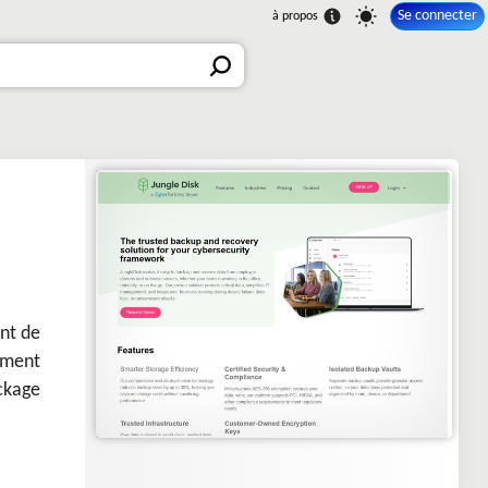
Se connecter
nt de
ement
ckage