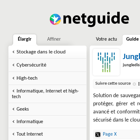
Élargir
Affiner
Votre actu
Guide
Stockage dans le cloud
Jung
Cybersécurité
jungledi
High-tech
Informatique, Internet et high-
Solution de sauvega
tech
protéger, gérer et r
Geeks
avancé et conformité
sécurisé dans le clou
Informatique
Tout Internet
Page X