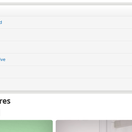
d
ive