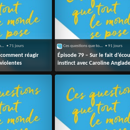
Ces questions que tout le monde se pose
• 71 jours
Ces questions que tout le monde se pose
• 91 jours
r comment réagir
Épisode 79 – Sur le fait d’éco
 violentes
instinct avec Caroline Anglad