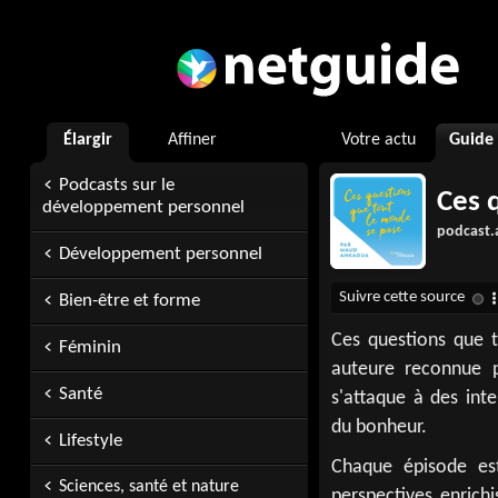
Élargir
Affiner
Votre actu
Guide
Podcasts sur le
Ces 
développement personnel
podcast.
Développement personnel
Bien-être et forme
Ces questions que 
Féminin
auteure reconnue po
Santé
s'attaque à des int
du bonheur.
Lifestyle
Chaque épisode es
Sciences, santé et nature
perspectives enrichi