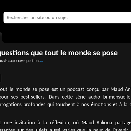
questions que tout le monde se pose
ausha.co
› ces-questions-que-tout-le-monde-se-pose
tout le monde se pose est un podcast conçu par Maud An
ur ses best-sellers. Dans cette série audio bi-mensuelle,
errogations profondes qui touchent à nos émotions et à la 
t une invitation à la réflexion, où Maud Ankoua partag
ssantes sur des sujets aussi variés que la peur de l'avenir 