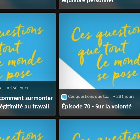
équilibre personnel
Ces questions que tout le monde se pose
• 260 jours
Ces questions que tout le monde se pose
• 281 jours
r comment surmonter
égitimité au travail
Épisode 70 - Sur la volonté