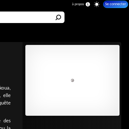
Se connecter
koua,
 elle
quête
e des
ou la