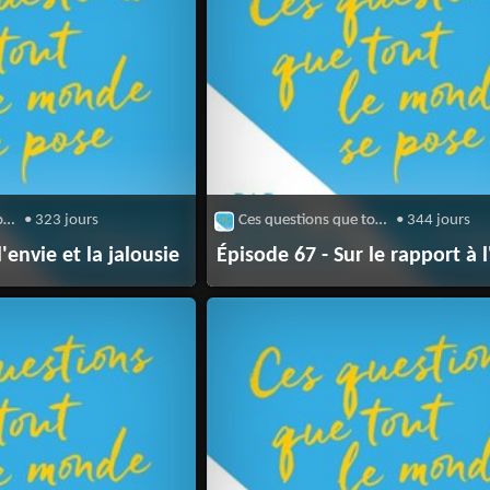
Ces questions que tout le monde se pose
• 323 jours
Ces questions que tout le monde se pose
• 344 jours
'envie et la jalousie
Épisode 67 - Sur le rapport à l