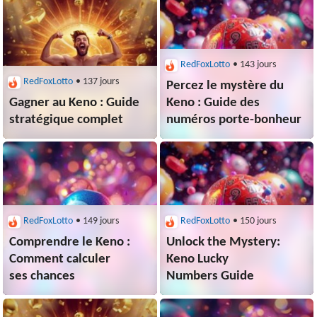
RedFoxLotto
• 143 jours
RedFoxLotto
• 137 jours
Percez le mystère du
Gagner au Keno : Guide
Keno : Guide des
stratégique complet
numéros porte-bonheur
RedFoxLotto
• 149 jours
RedFoxLotto
• 150 jours
Comprendre le Keno :
Unlock the Mystery:
Comment calculer
Keno Lucky
ses chances
Numbers Guide