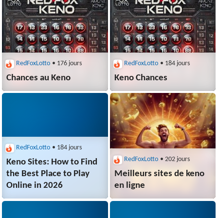
RedFoxLotto
• 176 jours
RedFoxLotto
• 184 jours
Chances au Keno
Keno Chances
RedFoxLotto
• 184 jours
RedFoxLotto
• 202 jours
Keno Sites: How to Find
the Best Place to Play
Meilleurs sites de keno
Online in 2026
en ligne