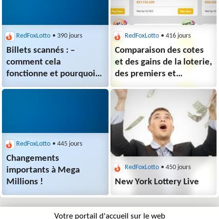
RedFoxLotto
• 390 jours
RedFoxLotto
• 416 jours
Billets scannés : –
Comparaison des cotes
comment cela
et des gains de la loterie,
fonctionne et pourquoi
des premiers et
ils sont si importants
seconds prix
RedFoxLotto
• 445 jours
Changements
RedFoxLotto
• 450 jours
importants à Mega
Millions !
New York Lottery Live
Votre portail d'accueil sur le web