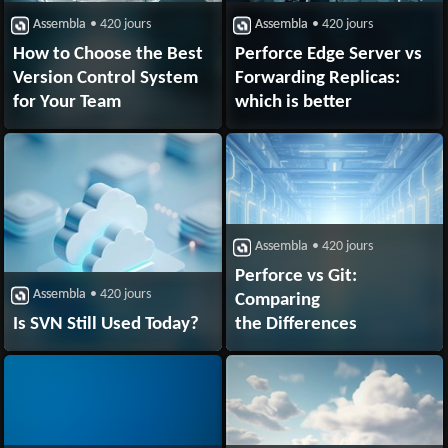
Assembla
• 420 jours
Assembla
• 420 jours
How to Choose the Best
Perforce Edge Server vs
Version Control System
Forwarding Replicas:
for Your Team
which is better
Assembla
• 420 jours
Perforce vs Git:
Assembla
• 420 jours
Comparing
Is SVN Still Used Today?
the Differences