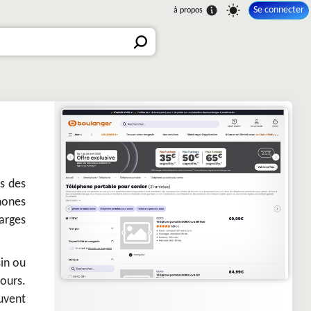
Se connecter
s des
hones
larges
sin ou
jours.
uvent