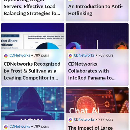
Servers: Effective Load
An Introduction to Anti-
Balancing Strategies for
Hotlinking
Enhanced Performance
CDNetworks
• 789 jours
CDNetworks
• 789 jours
CDNetworks Recognized
CDNetworks
by Frost & Sullivan as a
Collaborates with
Leading Competitor in
InteRed Panama to
the 2023 Asia-Pacific
Enhance Connectivity
Cloud-based
across Latin America
WAF Market
from Panama’s
Strategic Vantage
CDNetworks
• 797 jours
CDNetworks
• 789 jours
The Impact of Large