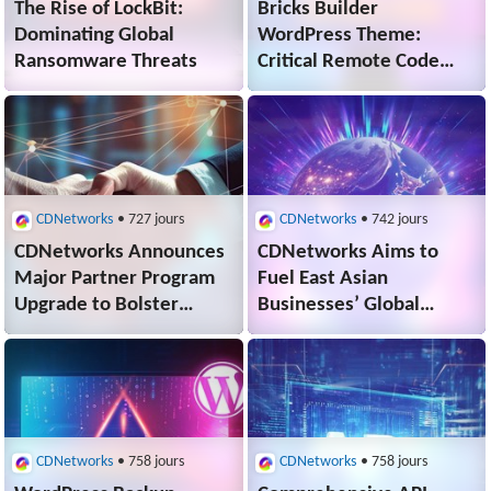
The Rise of LockBit:
Bricks Builder
Dominating Global
WordPress Theme:
Ransomware Threats
Critical Remote Code
Execution
Vulnerability (CVE-2024-
25600)
CDNetworks
• 727 jours
CDNetworks
• 742 jours
CDNetworks Announces
CDNetworks Aims to
Major Partner Program
Fuel East Asian
Upgrade to Bolster
Businesses’ Global
Channel Ecosystem and
Expansion with Strategic
Achieve Mutual Success
Emerging
with Partners
Market Presences
CDNetworks
• 758 jours
CDNetworks
• 758 jours