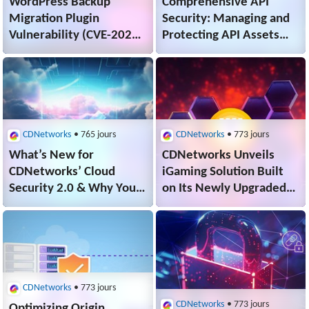
WordPress Backup
Comprehensive API
Migration Plugin
Security: Managing and
Vulnerability (CVE-2023-
Protecting API Assets
6553)
with CDNetworks
API Shield
CDNetworks
• 765 jours
CDNetworks
• 773 jours
What’s New for
CDNetworks Unveils
CDNetworks’ Cloud
iGaming Solution Built
Security 2.0 & Why You
on Its Newly Upgraded
Need It?
Flood Shield 2.0 Platform
CDNetworks
• 773 jours
CDNetworks
• 773 jours
Optimizing Origin