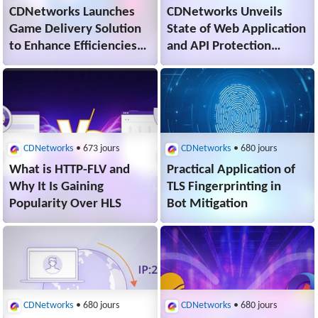
CDNetworks Launches
CDNetworks Unveils
Game Delivery Solution
State of Web Application
to Enhance Efficiencies
and API Protection
with Game Distribution
2023 Report
CDNetworks
• 673 jours
CDNetworks
• 680 jours
What is HTTP-FLV and
Practical Application of
Why It Is Gaining
TLS Fingerprinting in
Popularity Over HLS
Bot Mitigation
CDNetworks
• 680 jours
CDNetworks
• 680 jours