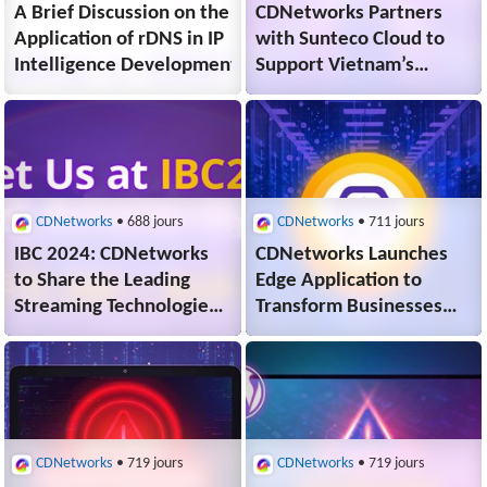
A Brief Discussion on the
CDNetworks Partners
Application of rDNS in IP
with Sunteco Cloud to
Intelligence Development
Support Vietnam’s
Digital Transformation
for Enterprises
CDNetworks
• 688 jours
CDNetworks
• 711 jours
IBC 2024: CDNetworks
CDNetworks Launches
to Share the Leading
Edge Application to
Streaming Technologies
Transform Businesses
for Enhancing Enterprise
with Greater Agility
Live Broadcasts
and Efficiency
CDNetworks
• 719 jours
CDNetworks
• 719 jours