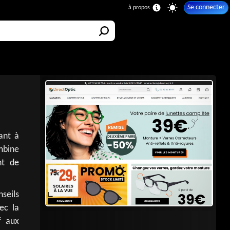
Se connecter
ant à
mbine
nt de
seils
vec la
f aux