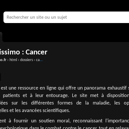
issimo : Cancer
o.fr
› html › dossiers › cancer › cancer.htm
est une ressource en ligne qui offre un panorama exhaustif s
x patients et à leur entourage. Le site met à dispositio
llées sur les différentes formes de la maladie, les op
lles et les avancées scientifiques.
ment à fournir un soutien moral, reconnaissant l'importan
ychologique dans le combat contre le cancer, tout en relayan