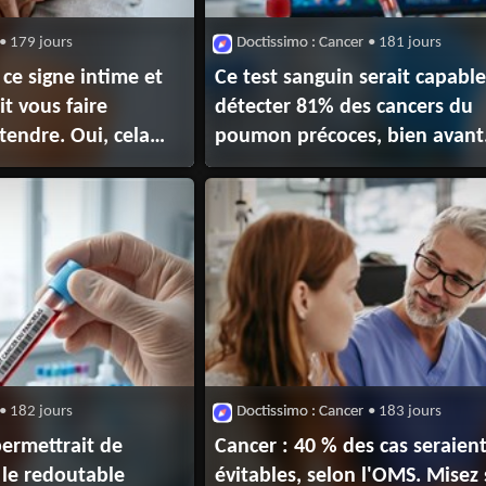
• 179 jours
Doctissimo : Cancer
• 181 jours
ce signe intime et
Ce test sanguin serait capabl
t vous faire
détecter 81% des cancers du
tendre. Oui, cela
poumon précoces, bien avant
cer
les symptômes
• 182 jours
Doctissimo : Cancer
• 183 jours
permettrait de
Cancer : 40 % des cas seraien
 le redoutable
évitables, selon l'OMS. Misez 