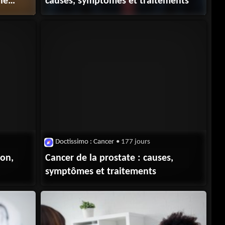
ne
causes, symptômes et traitements
Doctissimo : Cancer
• 177 jours
ion,
Cancer de la prostate : causes,
symptômes et traitements