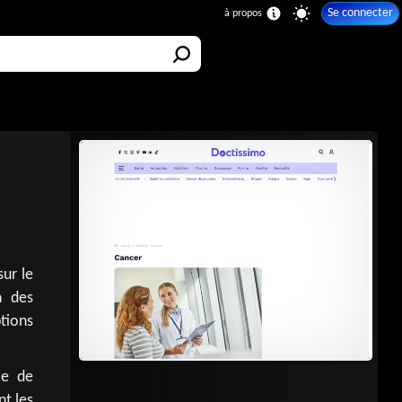
Se connecter
ur le
n des
tions
ce de
t les