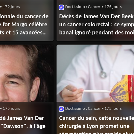
• 172 jours
Doctissimo : Cancer
• 175 jours
ionale du cancer de
Décès de James Van Der Beek 
e for Margo célèbre
un cancer colorectal : ce sy
ts et 15 avancées
banal ignoré pendant des moi
uver des vies
il vous alerter ?
• 175 jours
Doctissimo : Cancer
• 175 jours
édé James Van Der
Cancer du sein, cette nouvell
e "Dawson", à l'âge
chirurgie à Lyon promet une