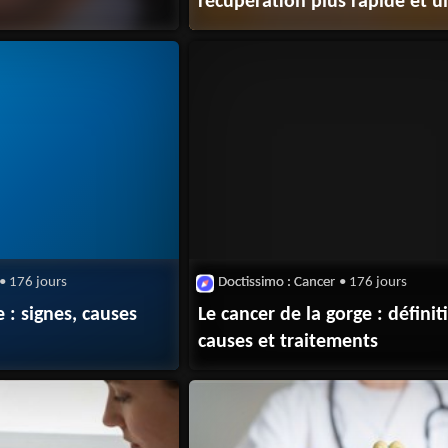
récupération plus rapide et u
cicatrice discrète
• 176 jours
Doctissimo : Cancer
• 176 jours
 : signes, causes
Le cancer de la gorge : définit
causes et traitements