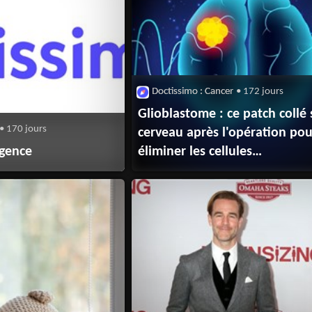
Doctissimo : Cancer
• 172 jours
Glioblastome : ce patch collé 
• 170 jours
cerveau après l'opération pou
igence
éliminer les cellules
cancéreuses restantes