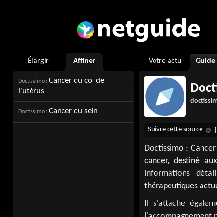
Élargir
Affiner
Votre actu
Guide
Cancer du col de
Doctissimo :
Doct
l'utérus
doctissim
Cancer du sein
Doctissimo :
Doctissimo : Cancer 
cancer, destiné au
informations détai
thérapeutiques actue
Il s'attache égale
l'accompagnement ps