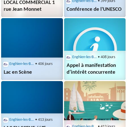
Enghien-les-Bains (95880)
• 399 jours
LOCAL COMMERCIAL 1
rue Jean Monnet
Conférence de l'UNESCO
Enghien-les-Bains (95880)
• 408 jours
Enghien-les-Bains (95880)
• 406 jours
Appel à manifestation
Lac en Scène
d’intérêt concurrente
Enghien-les-Bains (95880)
• 413 jours
Enghien-les-Bains (95880)
• 413 jours