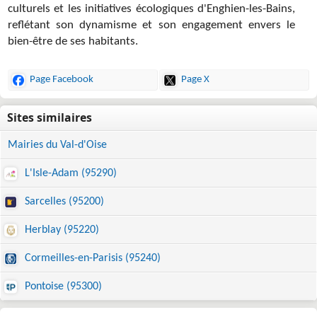
culturels et les initiatives écologiques d'Enghien-les-Bains,
reflétant son dynamisme et son engagement envers le
bien-être de ses habitants.
Page Facebook
Page X
Mairies du Val-d'Oise
L'Isle-Adam (95290)
Sarcelles (95200)
Herblay (95220)
Cormeilles-en-Parisis (95240)
Pontoise (95300)