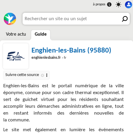
Votre actu
Guide
Enghien-les-Bains (95880)
enghienlesbains.fr
› fr
Enghien-les-Bains est le portail numérique de la ville
éponyme, connue pour son cadre thermal exceptionnel. Il
sert de guichet virtuel pour les résidents souhaitant
accomplir leurs démarches administratives en ligne, tout
en restant informés des dernières nouvelles de
la commune.
Le site met également en lumière les événements