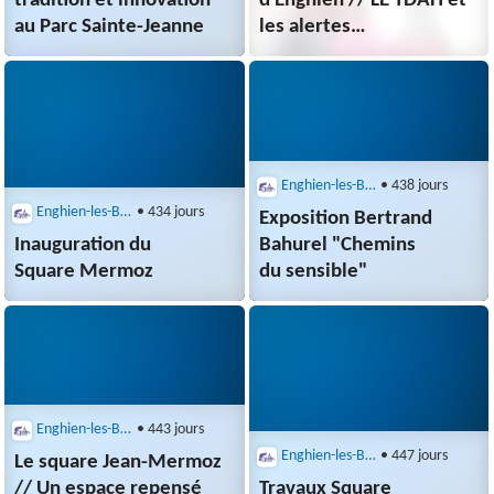
tradition et innovation"
d'Enghien // LE TDAH et
au Parc Sainte-Jeanne
les alertes
scolaires (DYS)
Enghien-les-Bains (95880)
• 438 jours
Enghien-les-Bains (95880)
• 434 jours
Exposition Bertrand
Inauguration du
Bahurel "Chemins
Square Mermoz
du sensible"
Enghien-les-Bains (95880)
• 443 jours
Enghien-les-Bains (95880)
• 447 jours
Le square Jean-Mermoz
// Un espace repensé
Travaux Square