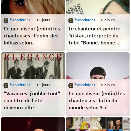
franceinfo : Culture : Musique
• 2 jours
franceinfo : Culture : Musique
• 2 jours
Ce que disent (enfin) les
Le chanteur et peintre
chanteuses : l’enfer des
Tristan, interprète du
lolitas selon
tube "Bonne, bonne
Margaux Simone
humeur ce matin", est
mort à 68 ans
franceinfo : Culture : Musique
• 2 jours
franceinfo : Culture : Musique
• 2 jours
"Vacances, j'oublie tout"
Ce que disent (enfin) les
: un titre de l'été
chanteuses : la fin du
devenu culte
monde selon Ysé