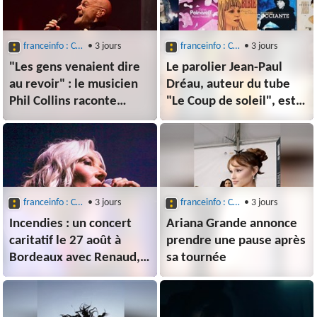
franceinfo : Culture : Musique
• 3 jours
franceinfo : Culture : Musique
• 3 jours
"Les gens venaient dire
Le parolier Jean-Paul
au revoir" : le musicien
Dréau, auteur du tube
Phil Collins raconte
"Le Coup de soleil", est
comment son alcoolisme
mort à 73 ans
l'a poussé aux portes de
la mort en 2024
franceinfo : Culture : Musique
• 3 jours
franceinfo : Culture : Musique
• 3 jours
Incendies : un concert
Ariana Grande annonce
caritatif le 27 août à
prendre une pause après
Bordeaux avec Renaud,
sa tournée
Zazie et Pascal Obispo