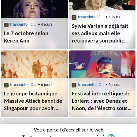
franceinfo : Culture : Musique
• 5 jours
franceinfo : Culture : Musique
• 4 jours
Sylvie Vartan a déjà fait
Le 7 octobre selon
ses adieux mais elle
Keren Ann
retrouvera son public
dès février 2027
franceinfo : Culture : Musique
• 6 jours
franceinfo : Culture : Musique
• 6 jours
Le groupe britannique
Festival interceltique de
Massive Attack banni de
Lorient : avec Denez et
Singapour pour avoir
Noon, de l'électro sous
montré un drapeau
les chants de marins et
palestinien en concert
les cornemuses
Votre portail d'accueil sur le web