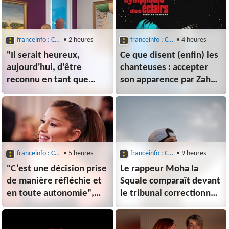
franceinfo : Culture : Musique
• 2 heures
franceinfo : Culture : Musique
• 4 heures
"Il serait heureux,
Ce que disent (enfin) les
aujourd'hui, d'être
chanteuses : accepter
reconnu en tant que
son apparence par Zaho
peintre" : Nino Ferrer
de Sagazan
dévoilé sous un autre
jour au musée Henri-
Martin
franceinfo : Culture : Musique
• 5 heures
franceinfo : Culture : Musique
• 9 heures
"C’est une décision prise
Le rappeur Moha la
de manière réfléchie et
Squale comparaît devant
en toute autonomie",
le tribunal correctionnel
assure Ariana Grande
de Paris ce vendredi
après l'annonce de son
pour violences sur