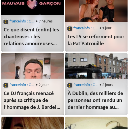
retrait de la vie publique
deux femmes
franceinfo : Culture : Musique
• 9 heures
franceinfo : Culture : Musique
• 1 jour
Ce que disent (enfin) les
chanteuses : les
Les L5 se reforment pour
relations amoureuses
la Pat'Patrouille
toxiques selon Héléna
franceinfo : Culture : Musique
• 2 jours
franceinfo : Culture : Musique
• 2 jours
Ce DJ français menacé
À Dublin, des milliers de
après sa critique de
personnes ont rendu un
l’hommage de J. Bardella
dernier hommage au
à Kavinsky
musicien Glen Hansard