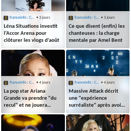
franceinfo : Culture : Musique
• 3 jours
franceinfo : Culture : Musique
• 3 jours
Léna Situations investit
Ce que disent (enfin) les
l'Accor Arena pour
chanteuses : la charge
clôturer les vlogs d'août
mentale par Amel Bent
franceinfo : Culture : Musique
• 4 jours
franceinfo : Culture : Musique
• 4 jours
La pop star Ariana
Massive Attack décrit
Grande va prendre "du
une "expérience
recul" et ne jouera
surréaliste" après avoir
finalement pas dans une
été banni de Singapour
comédie musicale
pour avoir brandi un
prévue en 2027
drapeau palestinien