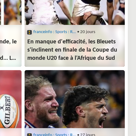
franceinfo : Sports : Rugby
• 20 jours
de, le
En manque d'efficacité, les Bleuets
s'inclinent en finale de la Coupe du
... Le
monde U20 face à l'Afrique du Sud
franceinfo : Sports : Rugby
• 27 jours