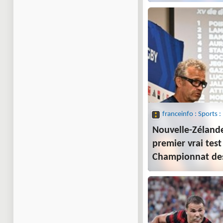
l'Australie au C
des nations
Nouvelle-Zélande 
premier vrai test
Championnat des
la Coupe du mon