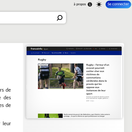
Se connecter
rs de
e des
es de
 leur