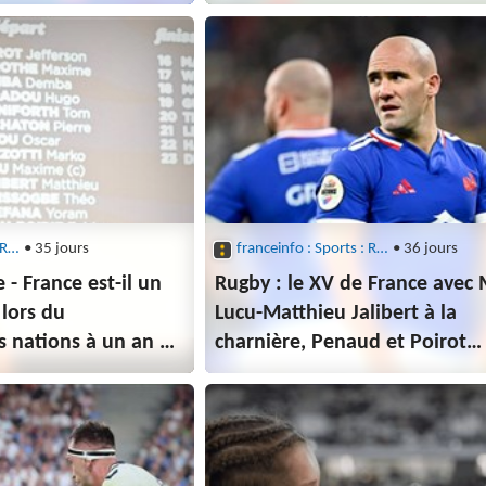
hampionnat
Français Luka Keletaona
franceinfo : Sports : Rugby
• 35 jours
franceinfo : Sports : Rugby
• 36 jours
- France est-il un
Rugby : le XV de France avec
 lors du
Lucu-Matthieu Jalibert à la
 nations à un an de
charnière, Penaud et Poirot
de ?
titulaires face aux All Blacks 
début du Championnat des n