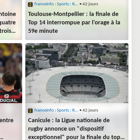
franceinfo : Sports : Rugby
• 42 jours
ntoine
Toulouse-Montpellier : la finale de
quatre
Top 14 interrompue par l'orage à la
trois
59e minute
 XV
franceinfo : Sports : Rugby
• 42 jours
 entre
Canicule : la Ligue nationale de
rugby annonce un "dispositif
exceptionnel" pour la finale du top