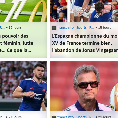
franceinfo : Sports : Rugby
• 15 jours
franceinfo : Sports : Rugby
• 18 jours
 pouvoir des
L'Espagne championne du mon
t féminin, lutte
XV de France termine bien,
e... Ce que la
l'abandon de Jonas Vingegaard
 professionnel
récap sport du week-end
franceinfo : Sports : Rugby
• 21 jours
franceinfo : Sports : Rugby
• 21 jours