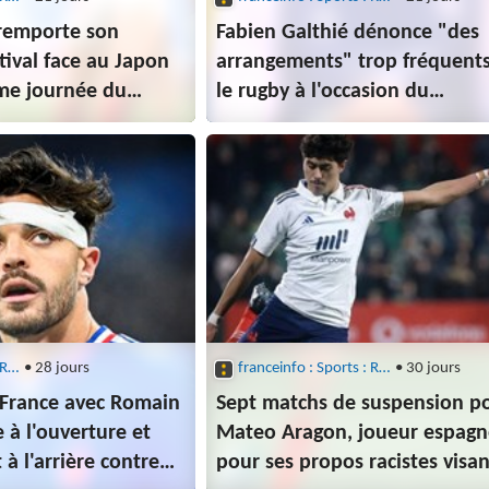
 remporte son
Fabien Galthié dénonce "des
tival face au Japon
arrangements" trop fréquent
ème journée du
le rugby à l'occasion du
 nations
Championnat des nations
franceinfo : Sports : Rugby
• 28 jours
franceinfo : Sports : Rugby
• 30 jours
 France avec Romain
Sept matchs de suspension p
 à l'ouverture et
Mateo Aragon, joueur espagn
 à l'arrière contre
pour ses propos racistes visan