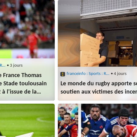
franceinfo : Sports : Rugby
• 3 jours
franceinfo : Sports : Rugby
• 4 jours
de France Thomas
e Stade toulousain
Le monde du rugby apporte s
 à l'issue de la
soutien aux victimes des ince
7