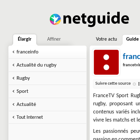
Élargir
Affiner
Votre actu
Guide
franceinfo
franc
Actualité du rugby
francetvi
Rugby
Sport
FranceTV Sport Rugb
rugby, proposant un
Actualité
contenus variés inc
Tout Internet
vivre les matchs et 
Les passionnés peu
passion en commentan