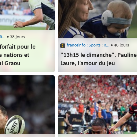
franceinfo : Sports : Rugby
• 38 jours
franceinfo : Sports : Rugby
• 40 jours
orfait pour le
 nations et
"13h15 le dimanche". Pauline
ul Graou
Laure, l’amour du jeu