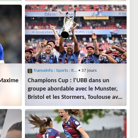
Championnat des nations
franceinfo : Sports : Rugby
• 37 jours
 Maxime
Champions Cup : l'UBB dans un
groupe abordable avec le Munster,
Bristol et les Stormers, Toulouse avec
pour le
les Saracens, Pau et Clermont avec
ations
le Leinster