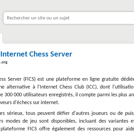
 Internet Chess Server
s.org
ess Server (FICS) est une plateforme en ligne gratuite dédié
e alternative à l'Internet Chess Club (ICC), dont l'utilisati
e 300 000 utilisateurs enregistrés, il compte parmi les plus a
rveurs d'échecs sur internet.
s sérieux, tous peuvent défier d'autres joueurs ou de puis
urs modes de jeu sont disponibles, incluant des variantes e
a plateforme FICS offre également des ressources pour aide