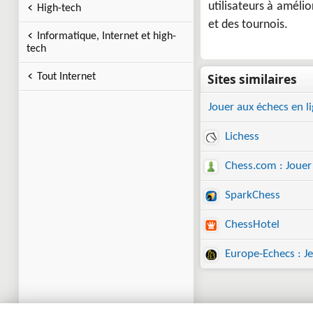
utilisateurs à améli
High-tech
et des tournois.
Informatique, Internet et high-
tech
Tout Internet
Jouer aux échecs en l
Lichess
Chess.com : Jouer
SparkChess
ChessHotel
Europe-Echecs : Je