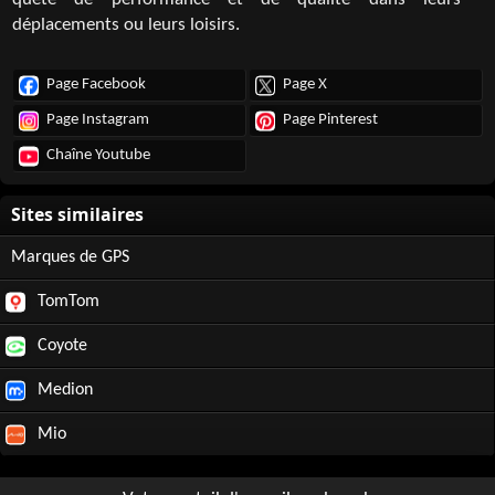
quête de performance et de qualité dans leurs
déplacements ou leurs loisirs.
Page Facebook
Page X
Page Instagram
Page Pinterest
Chaîne Youtube
Marques de GPS
TomTom
Coyote
Medion
Mio