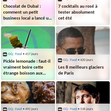
Chocolat de Dubaï :
7 cocktails au rosé à
comment un petit
tester absolument
business local a lancé un
cet été
phénomène mondial
GQ : Food
• 417 jours
GQ : Food
• 420 jours
Pickle lemonade : faut-il
vraiment boire cette
Les 8 meilleurs glaciers
étrange boisson aux
de Paris
cornichons adorée des
Américains ?
GQ : Food
• 492 jours
GQ : Food
• 536 jours