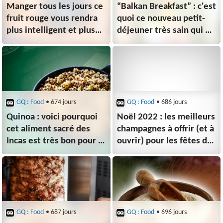
Manger tous les jours ce
“Balkan Breakfast” : c'est
fruit rouge vous rendra
quoi ce nouveau petit-
plus intelligent et plus
déjeuner très sain qui va
performant dans la vie
booster toute votre
journée ?
GQ : Food
• 674 jours
GQ : Food
• 686 jours
Quinoa : voici pourquoi
Noël 2022 : les meilleurs
cet aliment sacré des
champagnes à offrir (et à
Incas est très bon pour la
ouvrir) pour les fêtes de
santé et rend
fin d'année
plus heureux
GQ : Food
• 687 jours
GQ : Food
• 696 jours