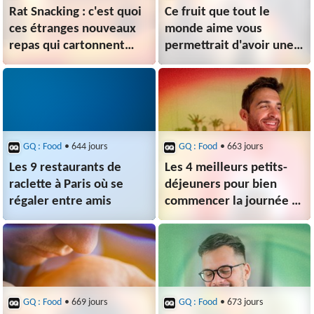
Rat Snacking : c'est quoi
Ce fruit que tout le
ces étranges nouveaux
monde aime vous
repas qui cartonnent
permettrait d'avoir une
chez les jeunes ?
meilleure vue, même
en vieillissant
GQ : Food
• 644 jours
GQ : Food
• 663 jours
Les 9 restaurants de
Les 4 meilleurs petits-
raclette à Paris où se
déjeuners pour bien
régaler entre amis
commencer la journée et
être en bonne santé
GQ : Food
• 669 jours
GQ : Food
• 673 jours