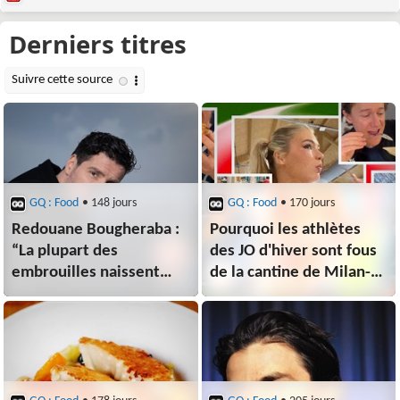
GQ : Food
• 148 jours
GQ : Food
• 170 jours
Redouane Bougheraba :
Pourquoi les athlètes
“La plupart des
des JO d'hiver sont fous
embrouilles naissent
de la cantine de Milan-
quand les gens ont faim,
Cortina (et surtout de
bien manger, ça
son tiramisu)
apaise tout”