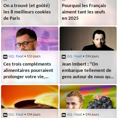
On a trouvé (et goûté)
Pourquoi les Français
les 8 meilleurs cookies
aiment tant les œufs
de Paris
en 2025
GQ : Food
• 553 jours
GQ : Food
• 594 jours
Ces trois compléments
Jean Imbert : “On
alimentaires pourraient
embarque tellement de
prolonger votre vie,
gens autour de nous que
selon Harvard
si on est dans sa tour
d’ivoire, ça explose en
deux semaines”
GQ : Food
• 594 jours
GQ : Food
• 594 jours