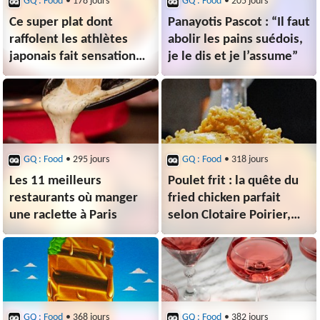
GQ : Food
• 178 jours
GQ : Food
• 205 jours
Ce super plat dont
Panayotis Pascot : “Il faut
raffolent les athlètes
abolir les pains suédois,
japonais fait sensation
je le dis et je l’assume”
aux JO d'hiver
GQ : Food
• 295 jours
GQ : Food
• 318 jours
Les 11 meilleurs
Poulet frit : la quête du
restaurants où manger
fried chicken parfait
une raclette à Paris
selon Clotaire Poirier,
ex-finaliste de
“Top Chef”
GQ : Food
• 368 jours
GQ : Food
• 382 jours