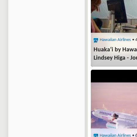
Hawaiian Airlines
• 
Huakaʻi by Hawa
Lindsey Higa - J
Hawaiian Airlines
• 