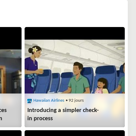
Hawaiian Airlines
• 92 jours
ces
Introducing a simpler check-
m
in process