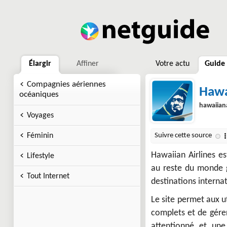
Élargir
Affiner
Votre actu
Guide
Compagnies aériennes
Hawa
océaniques
hawaiian
Voyages
Féminin
Hawaiian Airlines e
Lifestyle
au reste du monde g
Tout Internet
destinations interna
Le site permet aux ut
complets et de gérer
attentionné et un