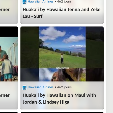
Hawaiian Airlines
• 462 jours
erner
Huakaʻi by Hawaiian Jenna and Zeke
Lau - Surf
Hawaiian Airlines
• 462 jours
erner
Huakaʻi by Hawaiian on Maui with
Jordan & Lindsey Higa