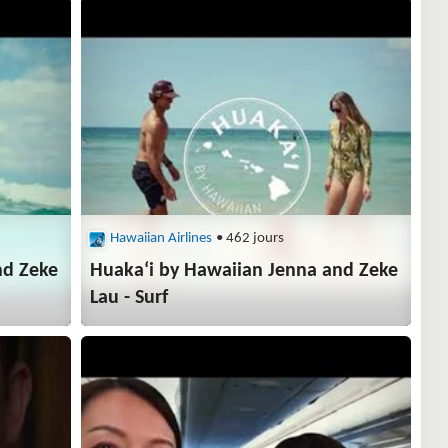
Hawaiian Airlines
• 462 jours
nd Zeke
Huakaʻi by Hawaiian Jenna and Zeke
Lau - Surf