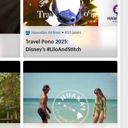
Hawaiian Airlines
• 455 jours
Travel Pono 2025:
Disney’s #LiloAndStitch