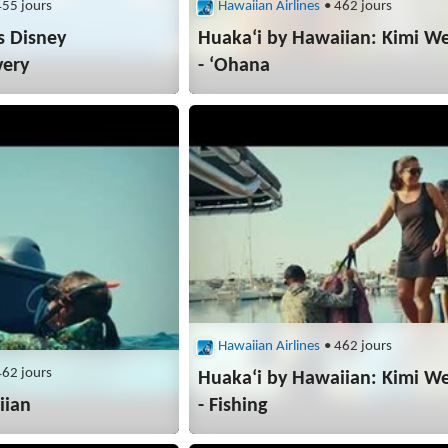
455 jours
Hawaiian Airlines
• 462 jours
s Disney
Huakaʻi by Hawaiian: Kimi W
very
- ʻOhana
Hawaiian Airlines
• 462 jours
462 jours
Huakaʻi by Hawaiian: Kimi W
iian
- Fishing