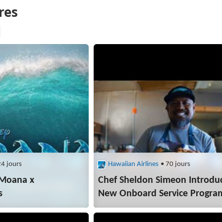
24 jours
Hawaiian Airlines
• 70 jours
#Moana x
Chef Sheldon Simeon Introdu
s
New Onboard Service Progra