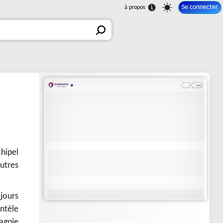
Se connecter
hipel
utres
éjours
entèle
agnie