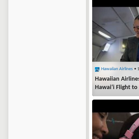
Hawaiian Airlines
• 
Hawaiian Airlines
Hawaiʻi Flight t