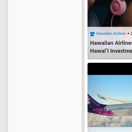
Hawaiian Airlines
• 
Hawaiian Airline
Hawai‘i Investm