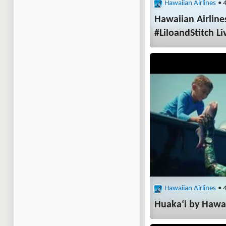
Hawaiian Airlines
• 
Hawaiian Airline
#LiloandStitch Li
Hawaiian Airlines
• 
Huaka‘i by Hawa