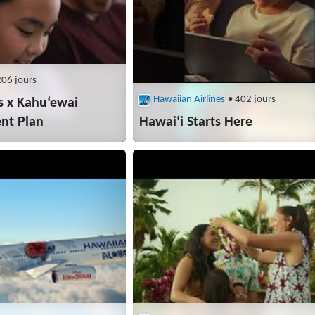
206 jours
Hawaiian Airlines
• 402 jours
s x Kahu‘ewai
ent Plan
Hawaiʻi Starts Here