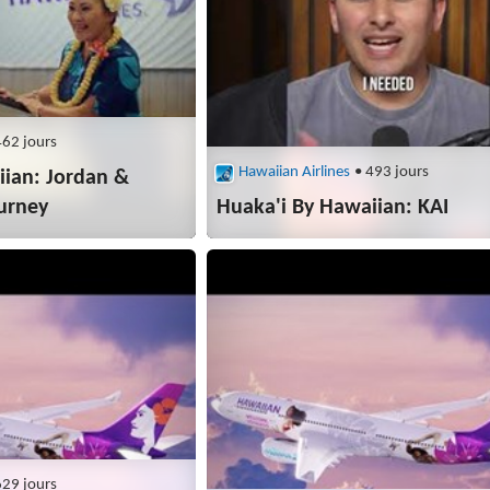
462 jours
Hawaiian Airlines
• 493 jours
iian: Jordan &
ourney
Huaka'i By Hawaiian: KAI
629 jours