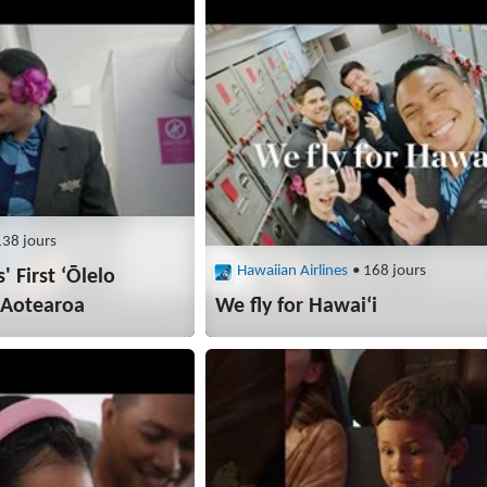
138 jours
Hawaiian Airlines
• 168 jours
' First ʻŌlelo
o Aotearoa
We fly for Hawai‘i