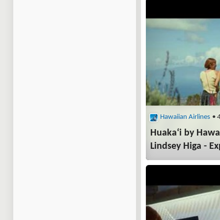
Hawaiian Airlines
• 
Huakaʻi by Hawa
Lindsey Higa - Ex