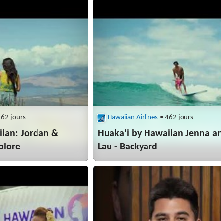
462 jours
Hawaiian Airlines
• 462 jours
iian: Jordan &
Huakaʻi by Hawaiian Jenna a
plore
Lau - Backyard