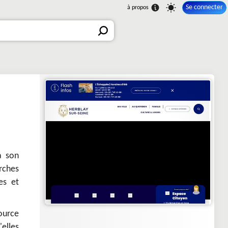
Se connecter
a son
rches
es et
ource
'elles