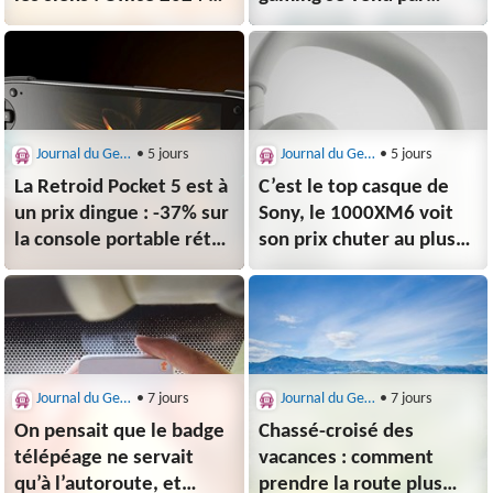
Windows 11 Pro à vie
palettes ⚡️
dès 12,25 €
Journal du Geek : Bons Plans
• 5 jours
Journal du Geek : Bons Plans
• 5 jours
La Retroid Pocket 5 est à
C’est le top casque de
un prix dingue : -37% sur
Sony, le 1000XM6 voit
la console portable rétro
son prix chuter au plus
& Android
bas (-36%)
Journal du Geek : Bons Plans
• 7 jours
Journal du Geek : Bons Plans
• 7 jours
On pensait que le badge
Chassé-croisé des
télépéage ne servait
vacances : comment
qu’à l’autoroute, et
prendre la route plus