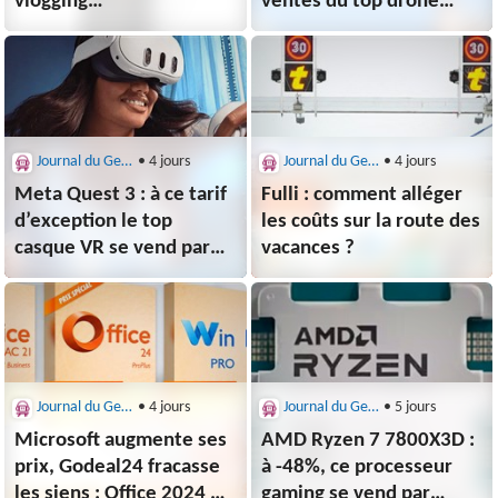
vlogging
ventes du top drone
devient incontournable
2026 s’envolent 🚀
Journal du Geek : Bons Plans
• 4 jours
Journal du Geek : Bons Plans
• 4 jours
Meta Quest 3 : à ce tarif
Fulli : comment alléger
d’exception le top
les coûts sur la route des
casque VR se vend par
vacances ?
palettes entières
Journal du Geek : Bons Plans
• 4 jours
Journal du Geek : Bons Plans
• 5 jours
Microsoft augmente ses
AMD Ryzen 7 7800X3D :
prix, Godeal24 fracasse
à -48%, ce processeur
les siens : Office 2024 et
gaming se vend par