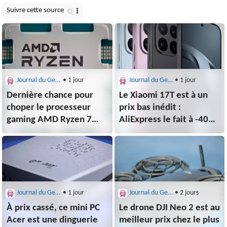
Journal du Geek : Bons Plans
• 1 jour
Journal du Geek : Bons Plans
• 1 jour
Dernière chance pour
Le Xiaomi 17T est à un
choper le processeur
prix bas inédit :
gaming AMD Ryzen 7
AliExpress le fait à -40%
7800X3D à -50%
ce vendredi ⚡️
Journal du Geek : Bons Plans
• 1 jour
Journal du Geek : Bons Plans
• 2 jours
À prix cassé, ce mini PC
Le drone DJI Neo 2 est au
Acer est une dinguerie
meilleur prix chez le plus