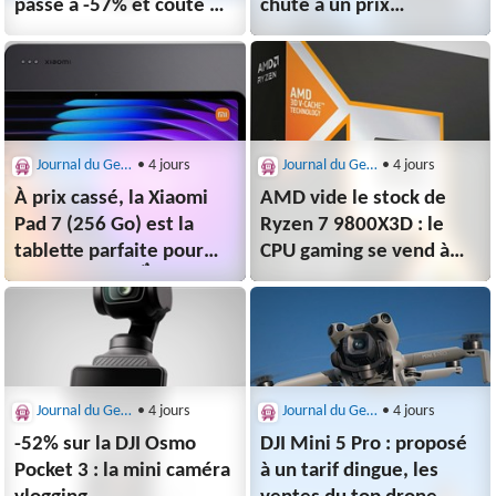
passe à -57% et coûte 3
chute à un prix
fois rien
délirant (-46%)
Journal du Geek : Bons Plans
• 4 jours
Journal du Geek : Bons Plans
• 4 jours
À prix cassé, la Xiaomi
AMD vide le stock de
Pad 7 (256 Go) est la
Ryzen 7 9800X3D : le
tablette parfaite pour
CPU gaming se vend à
99% des gens 👌
prix incroyable (-41%)
Journal du Geek : Bons Plans
• 4 jours
Journal du Geek : Bons Plans
• 4 jours
-52% sur la DJI Osmo
DJI Mini 5 Pro : proposé
Pocket 3 : la mini caméra
à un tarif dingue, les