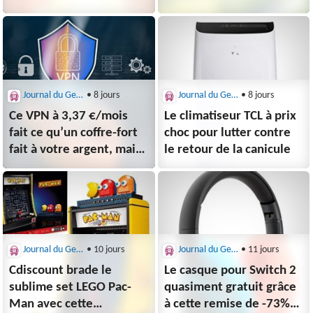
c’est faux
sereinement avec le
Pass Ulys Télépéage ?
Journal du Geek : Bons Plans
• 8 jours
Journal du Geek : Bons Plans
• 8 jours
Ce VPN à 3,37 €/mois
Le climatiseur TCL à prix
fait ce qu’un coffre-fort
choc pour lutter contre
fait à votre argent, mais
le retour de la canicule
pour vos données
Journal du Geek : Bons Plans
• 10 jours
Journal du Geek : Bons Plans
• 11 jours
Cdiscount brade le
Le casque pour Switch 2
sublime set LEGO Pac-
quasiment gratuit grâce
Man avec cette
à cette remise de -73%