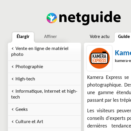
Élargir
Affiner
Votre actu
Guide
Vente en ligne de matériel
Kame
photo
kamera-e
Photographie
Kamera Express se 
High-tech
photographique. Des
Informatique, Internet et high-
une gamme étendue 
tech
passant par les trépi
Geeks
Les visiteurs peuve
conseils d'experts 
Culture et Art
dernières tendanc