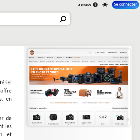
Se connecter
ériel
offre
s, en
er de
t les
on et