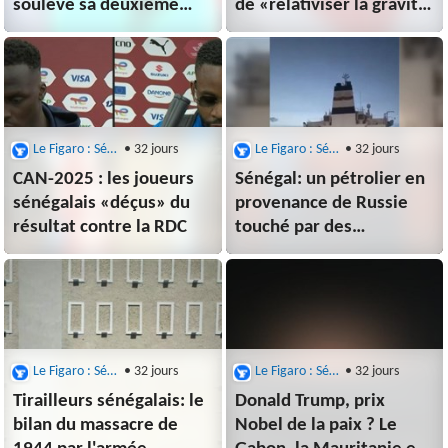
soulève sa deuxième
de «relativiser la gravité
Coupe d’Afrique
des faits de corruption»
des Nations
visant un homme réfugié
en France
Le Figaro : Sénégal
• 32 jours
Le Figaro : Sénégal
• 32 jours
CAN-2025 : les joueurs
Sénégal: un pétrolier en
sénégalais «déçus» du
provenance de Russie
résultat contre la RDC
touché par des
«explosions externes»
Le Figaro : Sénégal
• 32 jours
Le Figaro : Sénégal
• 32 jours
Tirailleurs sénégalais: le
Donald Trump, prix
bilan du massacre de
Nobel de la paix ? Le