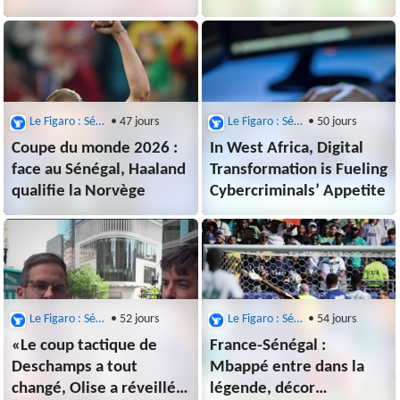
contre le Sénégal
Norvège… Ce que vous
avez raté la
nuit dernière
Le Figaro : Sénégal
• 47 jours
Le Figaro : Sénégal
• 50 jours
Coupe du monde 2026 :
In West Africa, Digital
face au Sénégal, Haaland
Transformation is Fueling
qualifie la Norvège
Cybercriminals’ Appetite
Le Figaro : Sénégal
• 52 jours
Le Figaro : Sénégal
• 54 jours
«Le coup tactique de
France-Sénégal :
Deschamps a tout
Mbappé entre dans la
changé, Olise a réveillé
légende, décor