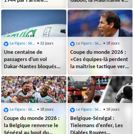
1944 par l'armée
Gabon, la Mauritanie et
française a été
le Sénégal donnent un
«largement sous-
avis positif
estimé», selon
un rapport
Le Figaro : Sénégal
• 32 jours
Le Figaro : Sénégal
• 38 jours
Une centaine de
Coupe du monde 2026 :
passagers d'un vol
«Ces équipes-là perdent
Dakar-Nantes bloqués
la maîtrise tactique vers
depuis 3 jours
la fin du match»... Quand
au Sénégal
Opta se moque de
Rudi Garcia
Le Figaro : Sénégal
• 38 jours
Le Figaro : Sénégal
• 38 jours
Coupe du monde 2026 :
Belgique-Sénégal :
la Belgique renverse le
Tielemans d’enfer, Les
Sénégal au bout du
Diables Rouges