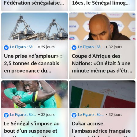
Fédération sénégalaise
16es, le Sénégal limoge
décrit un climat délétère
son sélectionneur
autour de l'équipe
Pape Thiaw
Le Figaro : Sénégal
• 29 jours
Le Figaro : Sénégal
• 32 jours
Une prise «d’ampleur» :
Coupe d'Afrique des
2,5 tonnes de cannabis
Nations: «On était à une
en provenance du
minute même pas d'être
Sénégal saisies au Havre
champions d'Afrique»,
confie le
sélectionneur marocain
Le Figaro : Sénégal
• 32 jours
Le Figaro : Sénégal
• 32 jours
Le Sénégal s’impose au
Dakar accuse
bout d’un suspense et
l'ambassadrice française