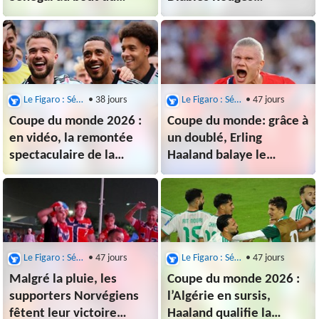
suspense et rallie
miraculés, Diaw et
les huitièmes
Camara coulent les
Lions... Les tops et flops
Le Figaro : Sénégal
• 38 jours
Le Figaro : Sénégal
• 47 jours
Coupe du monde 2026 :
Coupe du monde: grâce à
en vidéo, la remontée
un doublé, Erling
spectaculaire de la
Haaland balaye le
Belgique face au Sénégal
Sénégal et emmène la
Norvège en 16èmes
de finale
Le Figaro : Sénégal
• 47 jours
Le Figaro : Sénégal
• 47 jours
Malgré la pluie, les
Coupe du monde 2026 :
supporters Norvégiens
l’Algérie en sursis,
fêtent leur victoire
Haaland qualifie la