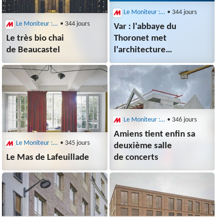
Le Moniteur : Architecture
• 344 jours
Le Moniteur : Architecture
• 344 jours
Var : l'abbaye du
Le très bio chai
Thoronet met
de Beaucastel
l'architecture
à l'honneur
Le Moniteur : Architecture
• 346 jours
Amiens tient enfin sa
Le Moniteur : Architecture
• 345 jours
deuxième salle
Le Mas de Lafeuillade
de concerts