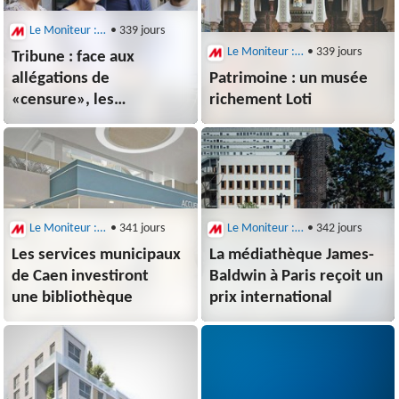
Le Moniteur : Architecture
• 339 jours
Le Moniteur : Architecture
• 339 jours
Tribune : face aux
allégations de
Patrimoine : un musée
«censure», les
richement Loti
architectes associés de
Chartier-Dalix veulent
«rétablir les faits et
défendre leur agence»
Le Moniteur : Architecture
• 341 jours
Le Moniteur : Architecture
• 342 jours
Les services municipaux
La médiathèque James-
de Caen investiront
Baldwin à Paris reçoit un
une bibliothèque
prix international