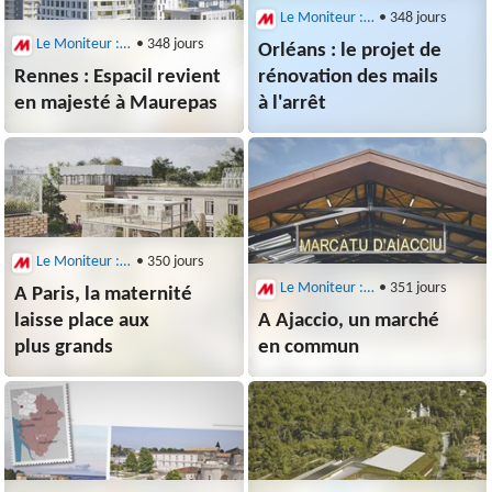
Le Moniteur : Architecture
• 348 jours
Le Moniteur : Architecture
• 348 jours
Orléans : le projet de
Rennes : Espacil revient
rénovation des mails
en majesté à Maurepas
à l'arrêt
Le Moniteur : Architecture
• 350 jours
Le Moniteur : Architecture
• 351 jours
A Paris, la maternité
laisse place aux
A Ajaccio, un marché
plus grands
en commun