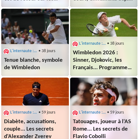
courts à Wimbledon ?
dehors, les Français hors
du coup... Scores et
résultats en direct
L'internaute : Sport : Tennis
• 38 jours
L'internaute : Sport : Tennis
• 38 jours
Wimbledon 2026 :
Tenue blanche, symbole
Sinner, Djokovic, les
de Wimbledon
Français... Programme
du 1er tour, scores et
résultats en direct
L'internaute : Sport : Tennis
• 59 jours
L'internaute : Sport : Tennis
• 59 jours
Diabète, accusations,
Tatouages, joueur à l'AS
couple... Les secrets
Rome... Les secrets de
d'Alexander Zverev
Flavio Cobolli