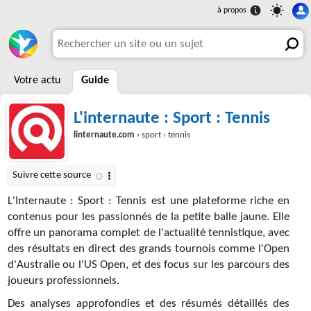
Votre actu
Guide
L'internaute : Sport : Tennis
linternaute.com
› sport › tennis
L'Internaute : Sport : Tennis est une plateforme riche en
contenus pour les passionnés de la petite balle jaune. Elle
offre un panorama complet de l'actualité tennistique, avec
des résultats en direct des grands tournois comme l'Open
d'Australie ou l'US Open, et des focus sur les parcours des
joueurs professionnels.
Des analyses approfondies et des résumés détaillés des