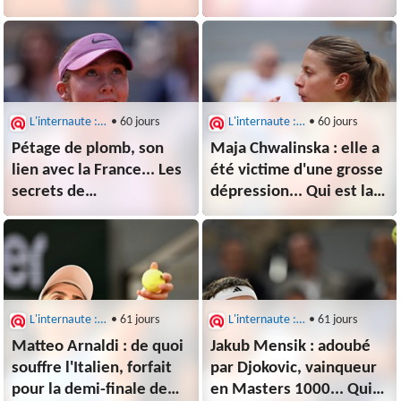
L'internaute : Sport : Tennis
• 60 jours
L'internaute : Sport : Tennis
• 60 jours
Pétage de plomb, son
Maja Chwalinska : elle a
lien avec la France... Les
été victime d'une grosse
secrets de
dépression... Qui est la
Mirra Andreeva
sensation polonaise à
Roland-Garros ?
L'internaute : Sport : Tennis
• 61 jours
L'internaute : Sport : Tennis
• 61 jours
Matteo Arnaldi : de quoi
Jakub Mensik : adoubé
souffre l'Italien, forfait
par Djokovic, vainqueur
pour la demi-finale de
en Masters 1000... Qui