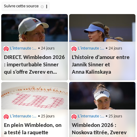
L'internaute : Sport : Tennis
• 24 jours
L'internaute : Sport : Tennis
• 24 jours
DIRECT. Wimbledon 2026
L'histoire d'amour entre
: imperturbable Sinner
Jannik Sinner et
qui s'offre Zverev en
Anna Kalinskaya
finale, l'Italien reste le
roi de Londres... Scores
et résultats
L'internaute : Sport : Tennis
• 25 jours
L'internaute : Sport : Tennis
• 25 jours
En plein Wimbledon, on
Wimbledon 2026 :
a testé la raquette
Noskova titrée, Zverev