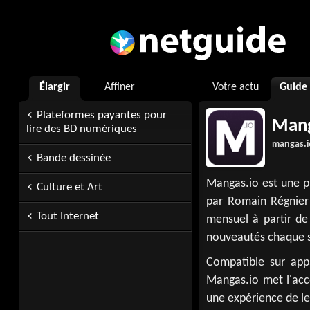
Élargir
Affiner
Votre actu
Guide
Plateformes payantes pour
Mang
lire des BD numériques
mangas.i
Bande dessinée
Mangas.io est une p
Culture et Art
par Romain Régnier
Tout Internet
mensuel à partir de 
nouveautés chaque se
Compatible sur appa
Mangas.io met l'acce
une expérience de le