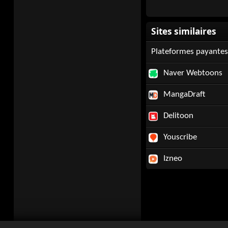
Plateformes payantes
Naver Webtoons
MangaDraft
Delitoon
Youscribe
Izneo