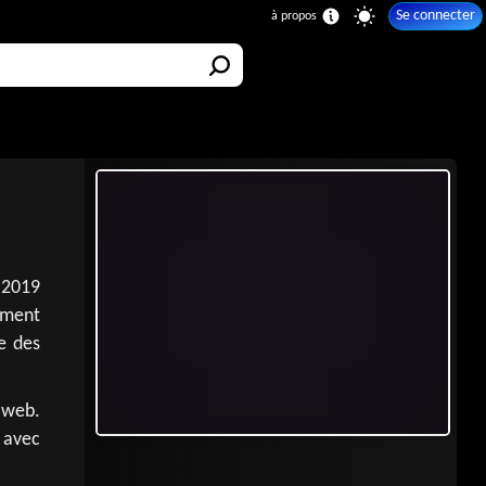
Se connecter
 2019
ement
ue des
 web.
, avec