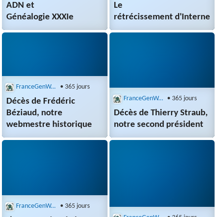
ADN et
Le
Généalogie XXXIe
rétrécissement d'Internet
FranceGenWeb : Recherche multibases
• 365 jours
FranceGenWeb : Recherche multibases
• 365 jours
Décès de Frédéric
Béziaud, notre
Décès de Thierry Straub,
webmestre historique
notre second président
FranceGenWeb : Recherche multibases
• 365 jours