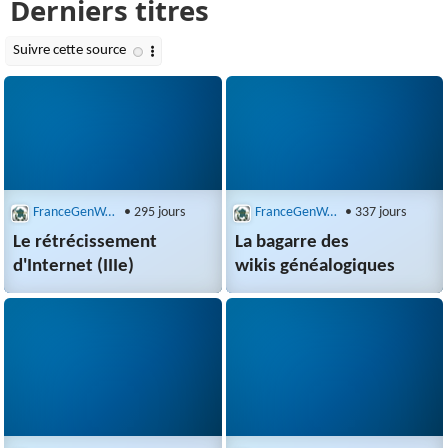
FranceGenWeb : Recherche multibases
• 295 jours
FranceGenWeb : Recherche multibases
• 337 jours
Le rétrécissement
La bagarre des
d'Internet (IIIe)
wikis généalogiques