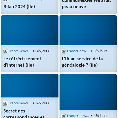
CommunesGenWeb fait
Bilan 2024 (IIe)
peau neuve
FranceGenWeb : Recherche multibases
• 365 jours
FranceGenWeb : Recherche multibases
• 365 jours
Le rétrécissement
L’IA au service de la
d'Internet (IIe)
généalogie ? (IIe)
FranceGenWeb : Recherche multibases
• 365 jours
Secret des
FranceGenWeb : Recherche multibases
• 365 jours
correspondances et