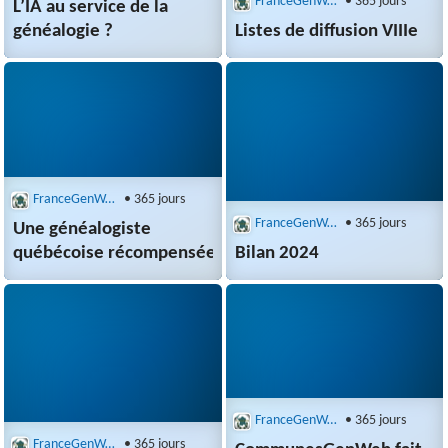
FranceGenWeb : Recherche multibases
• 365 jours
L’IA au service de la
généalogie ?
Listes de diffusion VIIIe
FranceGenWeb : Recherche multibases
• 365 jours
FranceGenWeb : Recherche multibases
• 365 jours
Une généalogiste
québécoise récompensée
Bilan 2024
FranceGenWeb : Recherche multibases
• 365 jours
FranceGenWeb : Recherche multibases
• 365 jours