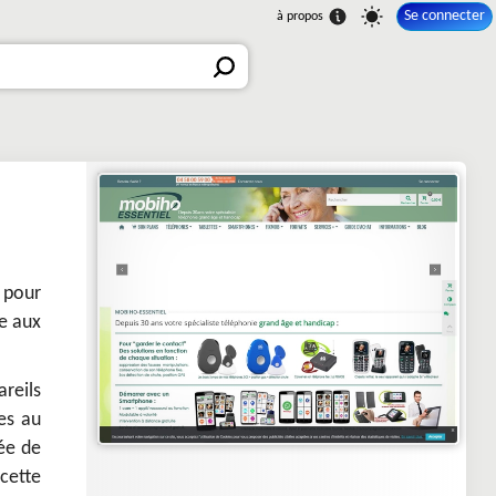
Se connecter
 pour
e aux
reils
ées au
ée de
 cette