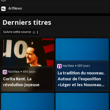
ArtNews
Narthex
• 689 jours
Narthex
• 684 jours
La tradition du nouveau.
Corita Kent. La
Autour de l’exposition
révolution joyeuse
«Léger et les Nouveaux
Réalismes» à Biot.