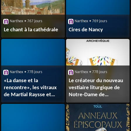
Narthex
• 767 jours
Narthex
• 769 jours
Le chant à la cathédrale
Cires de Nancy
Narthex
• 778 jours
Narthex
• 778 jours
«La danse et la
Le créateur du nouveau
rencontre», les vitraux
vestiaire liturgique de
de Martial Raysse et
Notre-Dame de
Jean-Dominique Fleury
Paris dévoilé
au centre de la Nuit des
églises 2024 à Notre-
Dame de
l’Arche d’Alliance