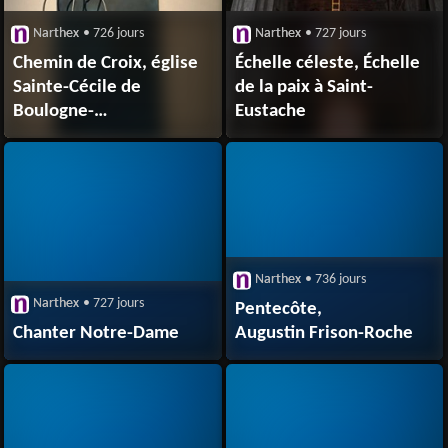
Narthex
• 726 jours
Narthex
• 727 jours
Chemin de Croix, église
Échelle céleste, Échelle
Sainte-Cécile de
de la paix à Saint-
Boulogne-
Eustache
Billancourt (92)
Narthex
• 736 jours
Narthex
• 727 jours
Pentecôte,
Chanter Notre-Dame
Augustin Frison-Roche