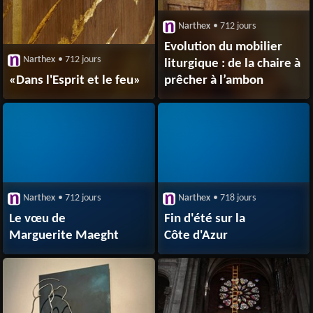
Narthex
• 712 jours
Evolution du mobilier
Narthex
• 712 jours
liturgique : de la chaire à
«Dans l'Esprit et le feu»
prêcher à l’ambon
Narthex
• 712 jours
Narthex
• 718 jours
Le vœu de
Fin d'été sur la
Marguerite Maeght
Côte d'Azur