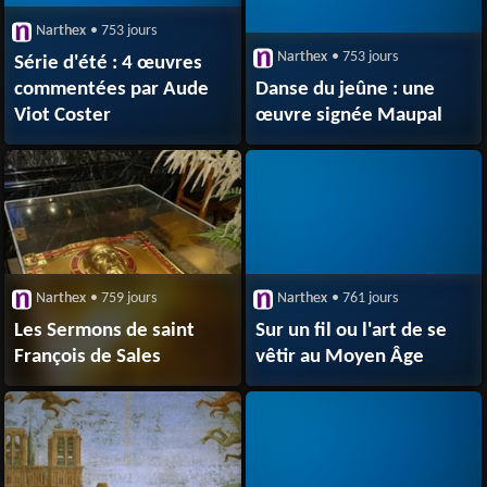
Narthex
• 753 jours
Narthex
• 753 jours
Série d'été : 4 œuvres
commentées par Aude
Danse du jeûne : une
Viot Coster
œuvre signée Maupal
Narthex
• 759 jours
Narthex
• 761 jours
Les Sermons de saint
Sur un fil ou l'art de se
François de Sales
vêtir au Moyen Âge