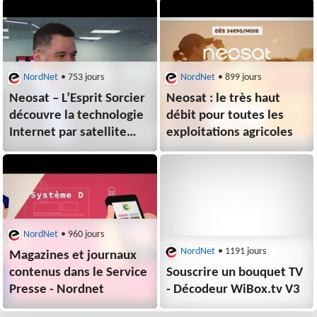
NordNet
• 753 jours
NordNet
• 899 jours
Neosat – L’Esprit Sorcier
Neosat : le très haut
découvre la technologie
débit pour toutes les
Internet par satellite
exploitations agricoles
géostationnaire ! –
Nordnet
NordNet
• 960 jours
NordNet
• 1191 jours
Magazines et journaux
contenus dans le Service
Souscrire un bouquet TV
Presse - Nordnet
- Décodeur WiBox.tv V3