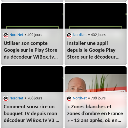
mobile ?
avec NEOSAT
NordNet
• 402 jours
NordNet
• 402 jours
Utiliser son compte
Installer une appli
Google sur le Play Store
depuis le Google Play
du décodeur WiBox.tv
Store sur le décodeur
V3 - Nordnet
WiBox.tv V3 - Nordnet
NordNet
• 708 jours
NordNet
• 708 jours
Comment souscrire un
« Zones blanches et
bouquet TV depuis mon
zones d'ombre en France
décodeur WiBox.tv V3 ?
» - 13 ans après, où en
- Nordnet
est-on ? - Nordnet