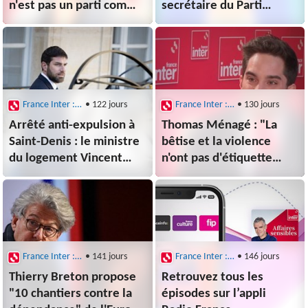
n'est pas un parti comme
secrétaire du Parti
les autres"
socialiste Olivier Faure
France Inter : Questions politiques
• 122 jours
France Inter : Questions politiques
• 130 jours
Arrêté anti-expulsion à
Thomas Ménagé : "La
Saint-Denis : le ministre
bêtise et la violence
du logement Vincent
n'ont pas d'étiquette
Jeanbrun dénonce le
politique, il peut y en
"populisme" de
avoir partout"
Bally Bagayoko
France Inter : Questions politiques
• 141 jours
France Inter : Questions politiques
• 146 jours
Thierry Breton propose
Retrouvez tous les
"10 chantiers contre la
épisodes sur l’appli