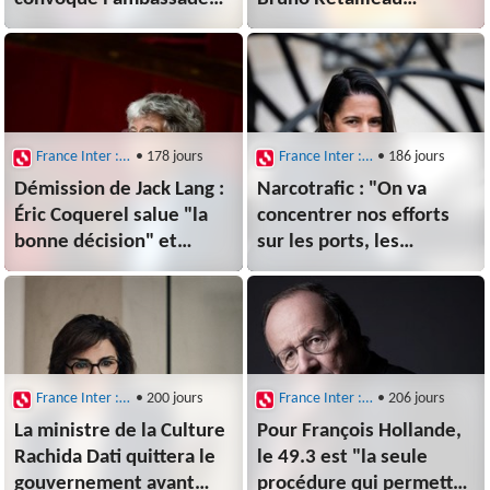
américain, confirme
viennent toutes du
Jean-Noël Barrot
programme de Marine
Le Pen"
France Inter : Questions politiques
• 178 jours
France Inter : Questions politiques
• 186 jours
Démission de Jack Lang :
Narcotrafic : "On va
Éric Coquerel salue "la
concentrer nos efforts
bonne décision" et
sur les ports, les
réclame une commission
aéroports", assure
sur l’affaire Epstein
Naïma Moutchou
France Inter : Questions politiques
• 200 jours
France Inter : Questions politiques
• 206 jours
La ministre de la Culture
Pour François Hollande,
Rachida Dati quittera le
le 49.3 est "la seule
gouvernement avant
procédure qui permette