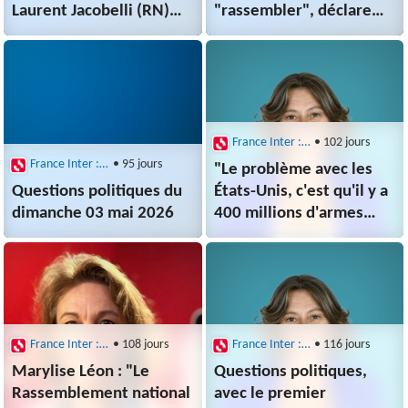
Laurent Jacobelli (RN)
"rassembler", déclare
invité de QuestionsPol
Dominique de Villepin
France Inter : Questions politiques
• 102 jours
France Inter : Questions politiques
• 95 jours
"Le problème avec les
Questions politiques du
États-Unis, c'est qu'il y a
dimanche 03 mai 2026
400 millions d'armes
chez les particuliers",
Mathilde Panot (LFI)
France Inter : Questions politiques
• 108 jours
France Inter : Questions politiques
• 116 jours
Marylise Léon : "Le
Questions politiques,
Rassemblement national
avec le premier