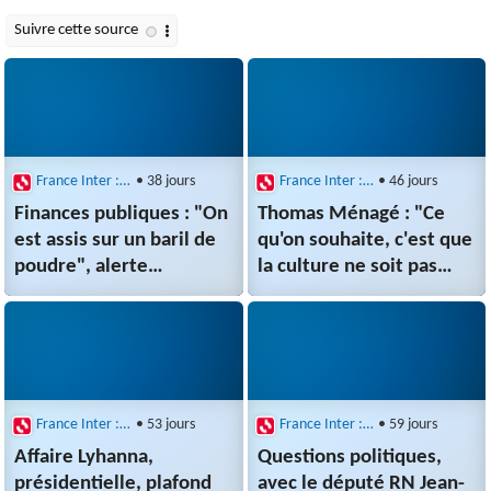
France Inter : Questions politiques
• 38 jours
France Inter : Questions politiques
• 46 jours
Finances publiques : "On
Thomas Ménagé : "Ce
est assis sur un baril de
qu'on souhaite, c'est que
poudre", alerte
la culture ne soit pas
David Amiel
dans une vision militante
ou politique"
France Inter : Questions politiques
• 53 jours
France Inter : Questions politiques
• 59 jours
Affaire Lyhanna,
Questions politiques,
présidentielle, plafond
avec le député RN Jean-