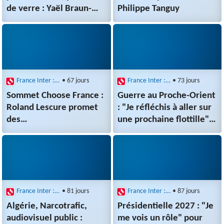
de verre : Yaël Braun-
Philippe Tanguy
Pivet invitée de
Questions politiques
France Inter : Questions politiques
• 67 jours
France Inter : Questions politiques
• 73 jours
Sommet Choose France :
Guerre au Proche-Orient
Roland Lescure promet
: "Je réfléchis à aller sur
des
une prochaine flottille",
investissements records
déclare l'écologiste
Sandrine Rousseau
France Inter : Questions politiques
• 81 jours
France Inter : Questions politiques
• 87 jours
Algérie, Narcotrafic,
Présidentielle 2027 : "Je
audiovisuel public :
me vois un rôle" pour