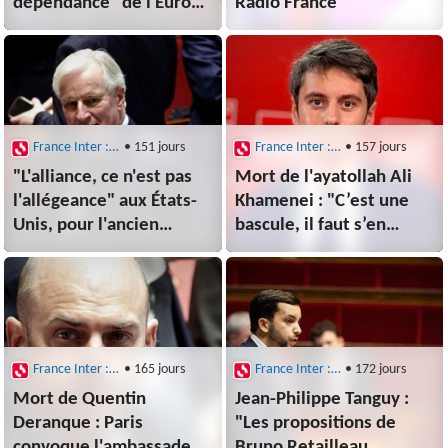
dépendance" de l'Europe
Radio France
pour résister face aux
menaces internationales
France Inter : Questions politiques
• 151 jours
France Inter : Questions politiques
• 157 jours
"L'alliance, ce n'est pas
Mort de l'ayatollah Ali
l'allégeance" aux États-
Khamenei : "C’est une
Unis, pour l'ancien
bascule, il faut s’en
Premier ministre
réjouir", affirme
Michel Barnier
Gabriel Attal
France Inter : Questions politiques
• 165 jours
France Inter : Questions politiques
• 172 jours
Mort de Quentin
Jean-Philippe Tanguy :
Deranque : Paris
"Les propositions de
convoque l'ambassadeur
Bruno Retailleau