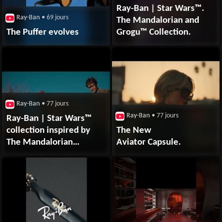
Ray-Ban | Star Wars™.
Ray-Ban
• 69 jours
The Mandalorian and
The Puffer evolves
Grogu™ Collection.
Ray-Ban
• 77 jours
Ray-Ban
• 77 jours
Ray-Ban | Star Wars™
collection inspired by
The New
The Mandalorian
Aviator Capsule.
and Grogu™