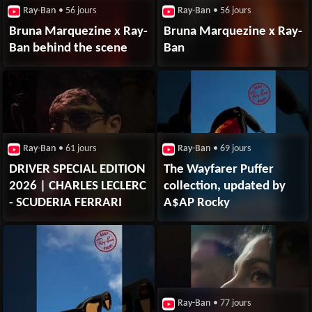
Ray-Ban
• 56 jours
Ray-Ban
• 56 jours
Bruna Marquezine x Ray-
Bruna Marquezine x Ray-
Ban ​behind the scene
Ban ​
Ray-Ban
• 61 jours
Ray-Ban
• 69 jours
DRIVER SPECIAL EDITION
The Wayfarer Puffer
2026 | CHARLES LECLERC
collection, updated by
- SCUDERIA FERRARI
A$AP Rocky
Ray-Ban
• 77 jours