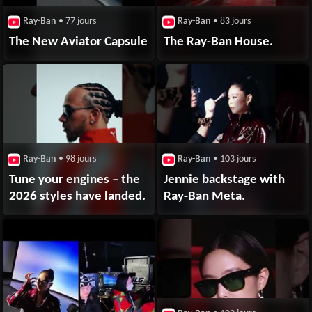
Ray-Ban
• 77 jours
Ray-Ban
• 83 jours
The New Aviator Capsule
The Ray-Ban House.
Ray-Ban
• 98 jours
Ray-Ban
• 103 jours
Tune your engines – the
Jennie backstage with
2026 styles have landed.
Ray-Ban Meta.