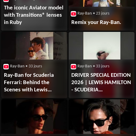
The iconic Aviator model
Ray-Ban
• 23 jours
with Transitions® lenses
in Ruby
Remix your Ray-Ban.
Ray-Ban
• 33 jours
Ray-Ban
• 33 jours
Ray-Ban for Scuderia
DRIVER SPECIAL EDITION
Ferrari: Behind the
2026 | LEWIS HAMILTON
Scenes with Lewis
- SCUDERIA
Hamilton and
FERRARI COLLECTION​
Charles Leclerc