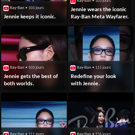
Ray-Ban
• 103 jours
Ray-Ban
• 103 jours
Jennie wears the iconic
Jennie keeps it iconic.
Ray-Ban Meta Wayfarer.
Ray-Ban
• 103 jours
Ray-Ban
• 111 jours
Jennie gets the best of
Redefine your look
both worlds.
with Jennie​.
Ray-Ban
• 111 jours
Ray-Ban
• 116 jours