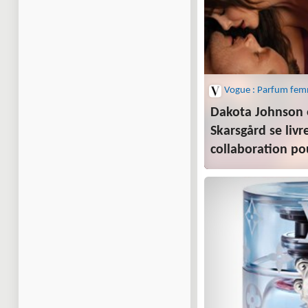
Vogue : Parfum fe
Dakota Johnson 
Skarsgård se livr
collaboration po