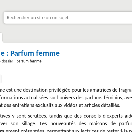
e : Parfum femme
› dossier › parfum-femme
 est une destination privilégiée pour les amatrices de fragr
nformations actualisées sur l'univers des parfums féminins, av
t des entretiens exclusifs aux vidéos et articles détaillés.
tives y sont scrutées, tandis que des conseils d'experts aid
erver son sillage. Les nouveautés des maisons de parfu
lement présentées, permettant aux lectrices de rester à la p