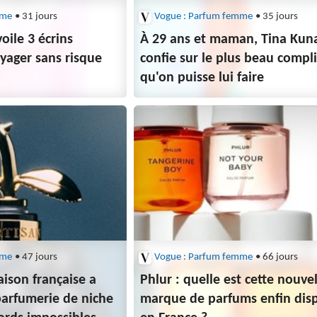
mme
• 31 jours
Vogue : Parfum femme
• 35 jours
oile 3 écrins
À 29 ans et maman, Tina Kun
oyager sans risque
confie sur le plus beau comp
s
qu'on puisse lui faire
mme
• 47 jours
Vogue : Parfum femme
• 66 jours
aison française a
Phlur : quelle est cette nouve
parfumerie de niche
marque de parfums enfin dis