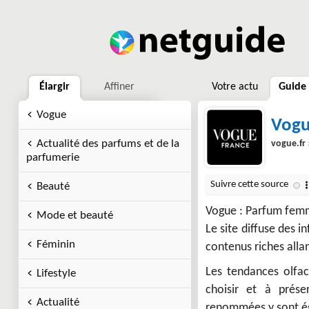
Élargir
Affiner
Votre actu
Guide
Vogue
Vogu
Actualité des parfums et de la
vogue.fr
parfumerie
Beauté
Vogue : Parfum femme
Mode et beauté
Le site diffuse des i
Féminin
contenus riches allan
Les tendances olfac
Lifestyle
choisir et à prés
Actualité
renommées y sont éga