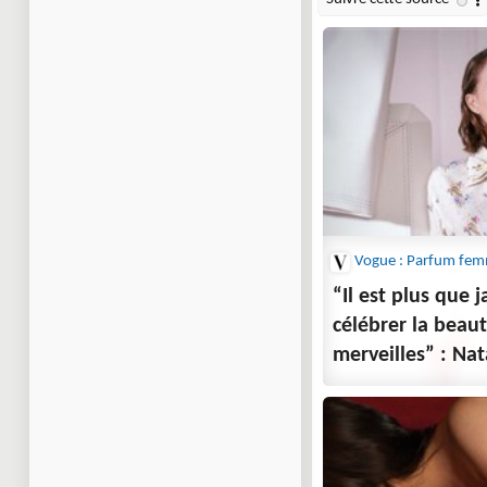
Vogue : Parfum fe
“Il est plus que 
célébrer la beauté
merveilles” : Na
livre sur sa visi
Dior, sur notre é