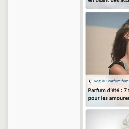
en osant des acc
Vogue : Parfum fe
Parfum d’été : 7
pour les amoureu