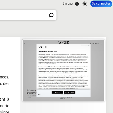
Se connecter
ances.
ec des
ent à
merie
ointe