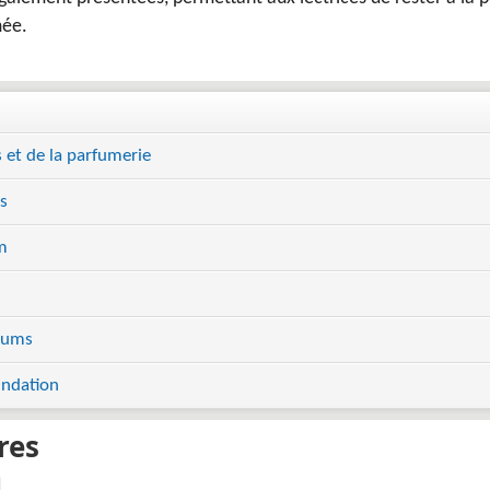
mée.
 et de la parfumerie
s
m
rfums
undation