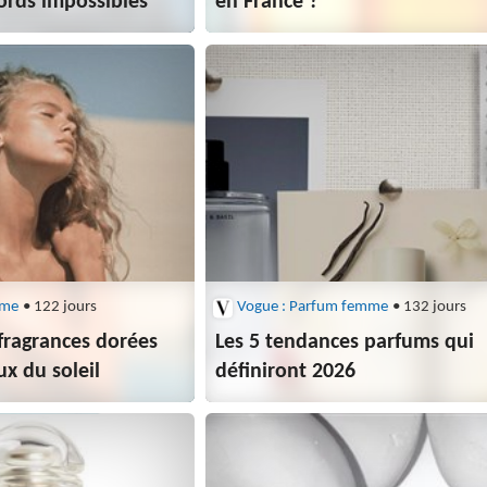
ords impossibles
en France ?
mme
• 122 jours
Vogue : Parfum femme
• 132 jours
 fragrances dorées
Les 5 tendances parfums qui
x du soleil
définiront 2026