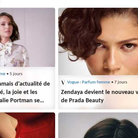
mme
• 5 jours
Vogue : Parfum femme
• 7 jours
jamais d'actualité de
, la joie et les
Zendaya devient le nouveau v
talie Portman se
de Prada Beauty
on du parfum Miss
poque et sur l'avenir