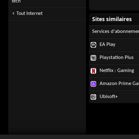
tech
Tout Internet
Services d'abonnemen
EA Play
Playstation Plus
Netflix : Gaming
Amazon Prime Ga
Ubisoft+