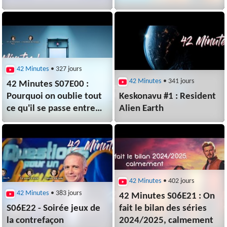
42 Minutes
• 327 jours
42 Minutes
• 341 jours
42 Minutes S07E00 :
Pourquoi on oublie tout
Keskonavu #1 : Resident
ce qu'il se passe entre
Alien Earth
deux saisons ?
42 Minutes
• 402 jours
42 Minutes
• 383 jours
42 Minutes S06E21 : On
S06E22 - Soirée jeux de
fait le bilan des séries
la contrefaçon
2024/2025, calmement