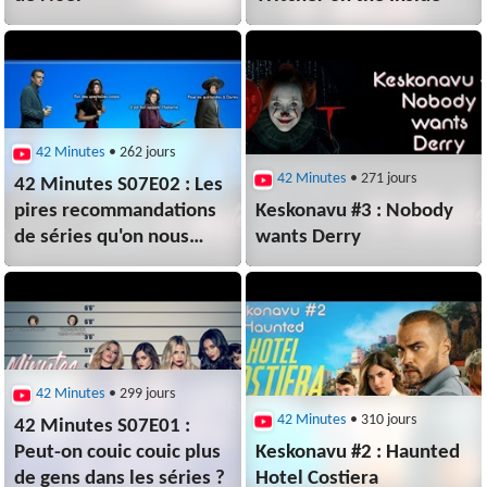
42 Minutes
• 262 jours
42 Minutes
• 271 jours
42 Minutes S07E02 : Les
pires recommandations
Keskonavu #3 : Nobody
de séries qu'on nous
wants Derry
ait faites
42 Minutes
• 299 jours
42 Minutes
• 310 jours
42 Minutes S07E01 :
Peut-on couic couic plus
Keskonavu #2 : Haunted
de gens dans les séries ?
Hotel Costiera