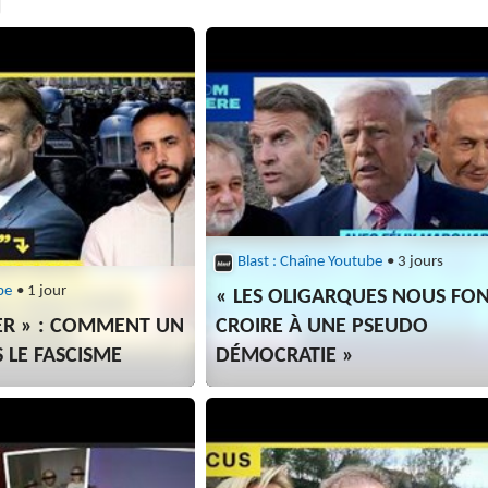
Blast : Chaîne Youtube
• 3 jours
be
• 1 jour
« LES OLIGARQUES NOUS FO
ER » : COMMENT UN
CROIRE À UNE PSEUDO
S LE FASCISME
DÉMOCRATIE »