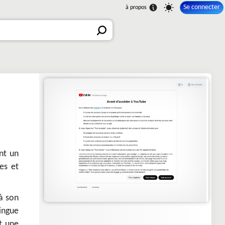
Se connecter
nt un
es et
 à son
ingue
t une