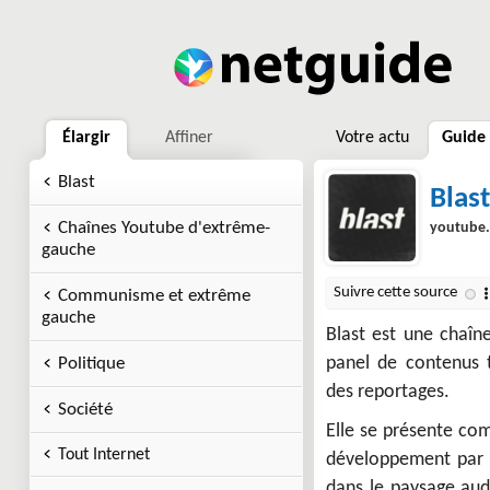
Élargir
Affiner
Votre actu
Guide
Blast
Blas
Chaînes Youtube d'extrême-
youtube
gauche
Communisme et extrême
gauche
Blast est une chaîn
panel de contenus t
Politique
des reportages.
Société
Elle se présente com
Tout Internet
développement par l
dans le paysage aud