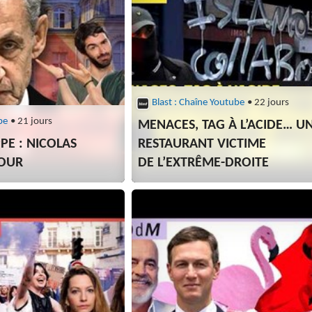
Blast : Chaîne Youtube
• 22 jours
be
• 21 jours
MENACES, TAG À L’ACIDE… U
PE : NICOLAS
RESTAURANT VICTIME
TOUR
DE L’EXTRÊME-DROITE