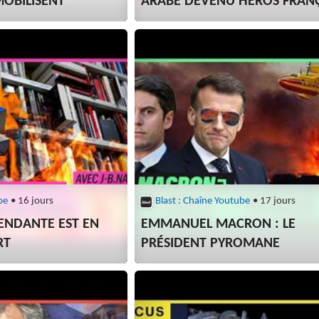
MOBILISENT
ARABE DEVENU HÉROS FRANÇ
be
• 16 jours
Blast : Chaîne Youtube
• 17 jours
PENDANTE EST EN
EMMANUEL MACRON : LE
RT
PRÉSIDENT PYROMANE