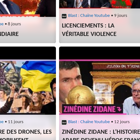
Blast : Chaîne Youtube
• 9 jours
be
• 8 jours
LICENCIEMENTS : LA
DIAIRE
VÉRITABLE VIOLENCE
be
• 11 jours
Blast : Chaîne Youtube
• 12 jours
RE DES DRONES, LES
ZINÉDINE ZIDANE : L’HISTOIR