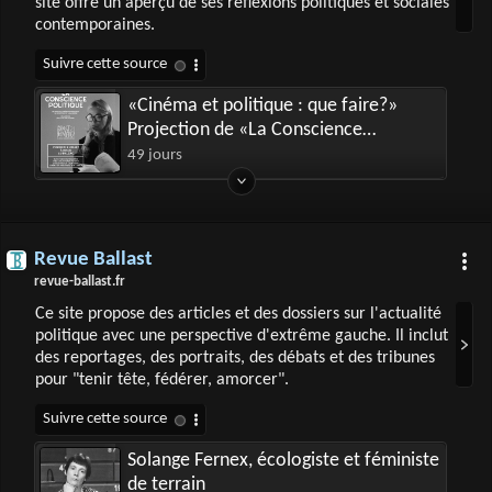
site offre un aperçu de ses réflexions politiques et sociales
contemporaines.
«Cinéma et politique : que faire?»
Projection de «La Conscience
politique» suivie d’une discussion au
49 jours
Cinema Le Balzac, Paris, le 3 juillet.
Revue Ballast
revue-ballast.fr
Ce site propose des articles et des dossiers sur l'actualité
politique avec une perspective d'extrême gauche. Il inclut
des reportages, des portraits, des débats et des tribunes
pour "tenir tête, fédérer, amorcer".
Solange Fernex, écologiste et féministe
de terrain