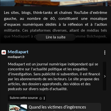
Les sites, blogs, think-tanks et chaînes YouTube d'extrême
gauche, au nombre de 60, constituent une mosaïque
d'espaces numériques dédiés à la réflexion et à l'action
militante. Ces plateformes diverses, allant de médias tels
que Mediapart à des chaînes engagées comme Bolchegeek,
s'unissent dans leur quête de justice sociale, d'égalité et de
solidarité. Elles offrent des analyses critiques des enjeux
Mediapart
contemporains, des perspectives anticapitalistes et des
mediapart.fr
contenus qui remettent en question le système établi.
Mediapart est un journal numérique indépendant qui se
Ensemble, elles forment un contrepoint vivant à la pensée
concentre sur l'actualité politique et les enquêtes
dominante, en nourrissant le débat public avec des idées
d'investigation. Sans publicité ni subvention, il est financé
progressistes et en stimulant la mobilisation pour un avenir
par les abonnements de ses lecteurs. Le site propose des
plus équitable.
articles, des dossiers approfondis, des vidéos et des
podcasts sur divers sujets d'actualité.
Quand les victimes d’ingérences