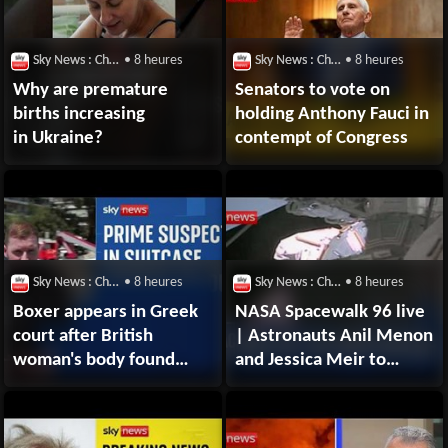
Sky News : Chaîne Youtube
• 8 heures
Sky News : Chaîne Youtube
• 8 heures
Why are premature
Senators to vote on
births increasing
holding Anthony Fauci in
in Ukraine?
contempt of Congress
Sky News : Chaîne Youtube
• 8 heures
Sky News : Chaîne Youtube
• 8 heures
Boxer appears in Greek
NASA Spacewalk 96 live
court after British
| Astronauts Anil Menon
woman's body found
and Jessica Meir to
in suitcase
complete six
hour spacewalk