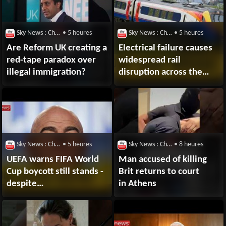
Sky News : Chaîne Youtube
• 5 heures
Sky News : Chaîne Youtube
• 5 heures
Are Reform UK creating a
Electrical failure causes
red-tape paradox over
widespread rail
illegal immigration?
disruption across the
North West
and Midlands
Sky News : Chaîne Youtube
• 5 heures
Sky News : Chaîne Youtube
• 8 heures
UEFA warns FIFA World
Man accused of killing
Cup boycott still stands -
Brit returns to court
despite
in Athens
Infantino apology