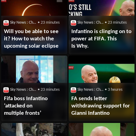
Sky News : Chaîne Youtube
• 23 minutes
Sky News : Chaîne Youtube
• 23 minutes
Will you be able to see
Infantino is clinging on to
it? How to watch the
power at FIFA. This
upcoming solar eclipse
Is Why.
Sky News : Chaîne Youtube
• 23 minutes
Sky News : Chaîne Youtube
• 3 heures
Fifa boss Infantino
FA sends letter
‘attacked on
withdrawing support for
multiple fronts’
Gianni Infantino