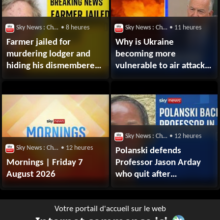
Sky News : Chaîne Youtube
• 8 heures
Sky News : Chaîne Youtube
• 11 heures
Farmer jailed for
Why is Ukraine
murdering lodger and
becoming more
hiding his dismembered
vulnerable to air attack?
body in concrete-
| Sean Bell analysis
filled barrel
Sky News : Chaîne Youtube
• 12 heures
Sky News : Chaîne Youtube
• 12 heures
Polanski defends
Mornings | Friday 7
Professor Jason Arday
August 2026
who quit after
plagiarism row
Votre portail d'accueil sur le web