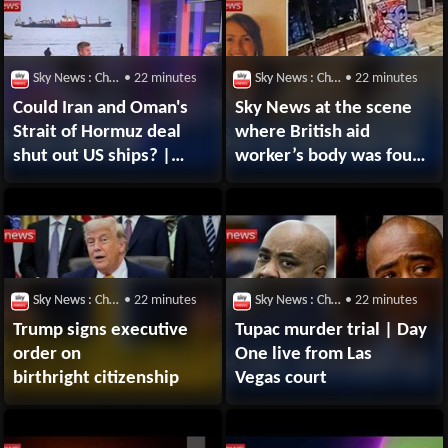
Sky News : Chaîne Youtube
• 22 minutes
Sky News : Chaîne Youtube
• 22 minutes
Could Iran and Oman's
Sky News at the scene
Strait of Hormuz deal
where British aid
shut out US ships? |
worker’s body was found
Sean Bell analysis
in a suitcase
Sky News : Chaîne Youtube
• 22 minutes
Sky News : Chaîne Youtube
• 22 minutes
Trump signs executive
Tupac murder trial | Day
order on
One live from Las
birthright citizenship
Vegas court