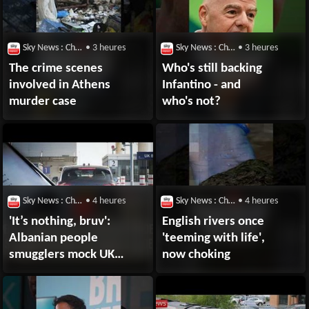
Sky News : Chaîne Youtube
• 3 heures
Sky News : Chaîne Youtube
• 3 heures
The crime scenes
Who's still backing
involved in Athens
Infantino - and
murder case
who's not?
Sky News : Chaîne Youtube
• 4 heures
Sky News : Chaîne Youtube
• 4 heures
'It’s nothing, bruv':
English rivers once
Albanian people
'teeming with life',
smugglers mock UK
now choking
borders to fuel
drug trade