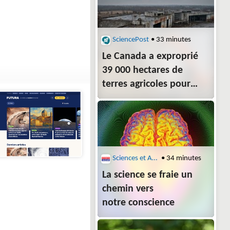
SciencePost
• 33 minutes
Le Canada a exproprié
39 000 hectares de
terres agricoles pour
bâtir le plus grand
aéroport du monde : 39
ans plus tard, l’aérogare
partait à la pelleteuse
Sciences et Avenir
• 34 minutes
La science se fraie un
chemin vers
notre conscience