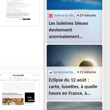
Science & Vie : Nature et Environnement
• 29 minutes
Les baleines bleues
deviennent
anormalement
silencieuses, un
phénomène qui intrigue
les chercheurs
Le Journal des Femmes
• 31 minutes
Eclipse du 12 août :
carte, lunettes, à quelle
heure en France, à
Paris ?