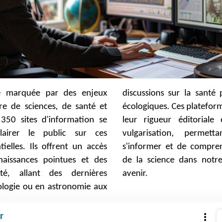
 marquée par des enjeux
 santé publique et les défis
re de sciences, de santé et
lateformes se distinguent par
350 sites d'information se
toriale et leur volonté de
lairer le public sur ces
 permettant à chacun de
ielles. Ils offrent un accès
comprendre les implications
naissances pointues et des
s notre quotidien et notre
té, allant des dernières
avenir.
ologie ou en astronomie aux
r