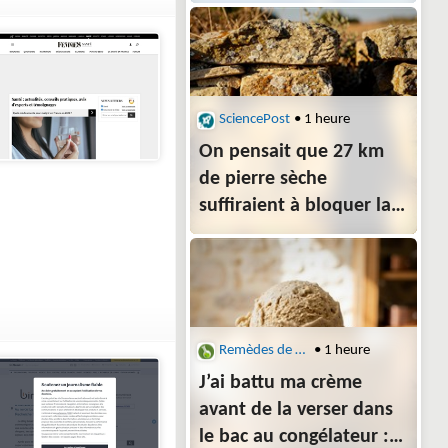
SciencePost
• 1 heure
On pensait que 27 km
de pierre sèche
suffiraient à bloquer la
peste de Marseille : la
maladie est passée
quand même
Remèdes de Grand-Mère
• 1 heure
J’ai battu ma crème
avant de la verser dans
le bac au congélateur :