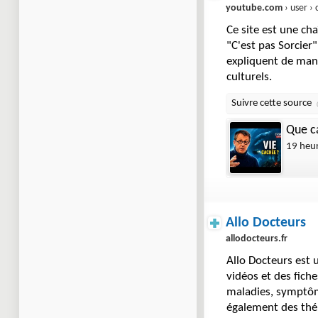
youtube.com
› user › ce
Ce site est une ch
"C'est pas Sorcier"
expliquent de maniè
culturels.
Que ca
19 heu
Allo Docteurs
allodocteurs.fr
Allo Docteurs est u
vidéos et des fich
maladies, symptôme
également des thé