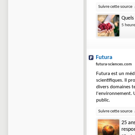
Quels 
5 heur
Futura
futura-sciences.com
Futura est un médi
scientifiques. Il p
divers domaines tel
l'environnement. U
public.
25 ans
respo