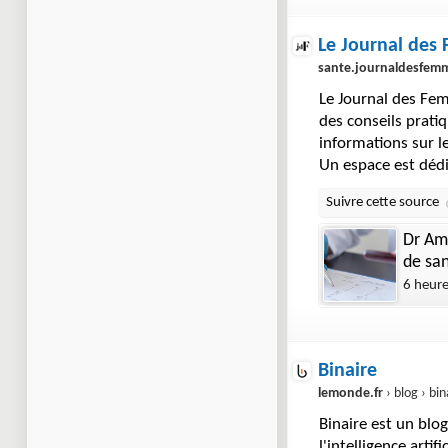
Le Journal des
sante.journaldesfemm
Le Journal des Fem
des conseils prati
informations sur l
Un espace est déd
Dr Ami
de san
6 heur
Binaire
lemonde.fr
› blog › bin
Binaire est un blog
l'intelligence arti