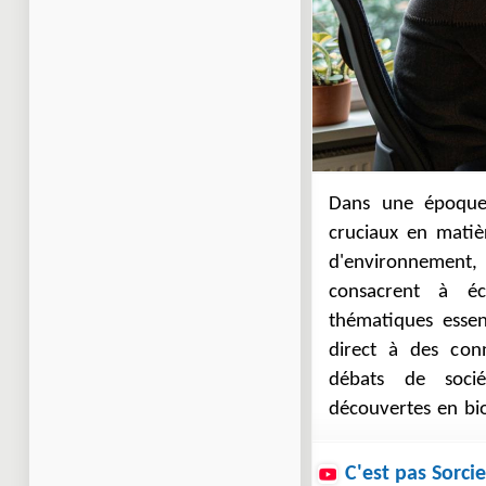
Dans une époque
discussions sur la
cruciaux en matiè
écologiques. Ces p
d'environnement, 
leur rigueur édi
consacrent à éc
vulgarisation,
thématiques essent
s'informer et de 
direct à des con
de la science dan
débats de socié
découvertes en bi
C'est pas Sorcie