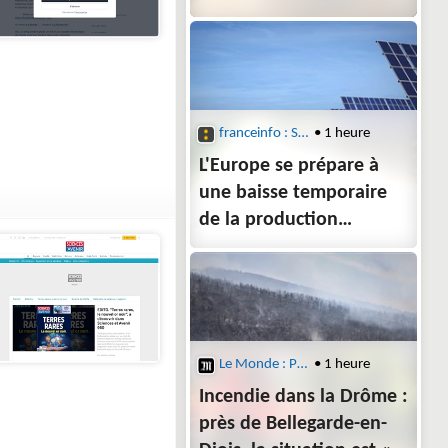
au dessert, le café avait
pris une texture de
glacier italien
franceinfo : Sciences
• 1 heure
L'Europe se prépare à
une baisse temporaire
de la production
d'électricité lors de
l'éclipse solaire
Le Monde : Planète
• 1 heure
Incendie dans la Drôme :
près de Bellegarde-en-