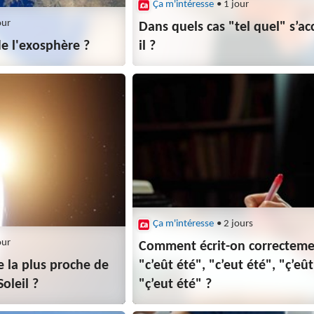
Ça m'intéresse
• 1 jour
our
Dans quels cas "tel quel" s’ac
de l'exosphère ?
il ?
Ça m'intéresse
• 2 jours
our
Comment écrit-on correcteme
le la plus proche de
"c’eût été", "c’eut été", "ç’eût
Soleil ?
"ç’eut été" ?