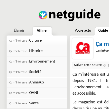
Élargir
Affiner
Votre actu
Guide
Culture
Ça m'intéresse :
Ça m
Histoire
camintere
Ça m'intéresse :
Environnement
Ça m'intéresse :
Société
Ça m'Intéresse :
Ça m'intéresse est u
depuis 1981. Il tr
Animaux
Ça m'intéresse :
l'environnement, l
OVNI
et accessible.
Ça m'intéresse :
Le magazine est éd
Santé
Ça m'intéresse :
découvrir une multitu