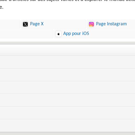
e.
Page X
Page Instagram
App pour iOS