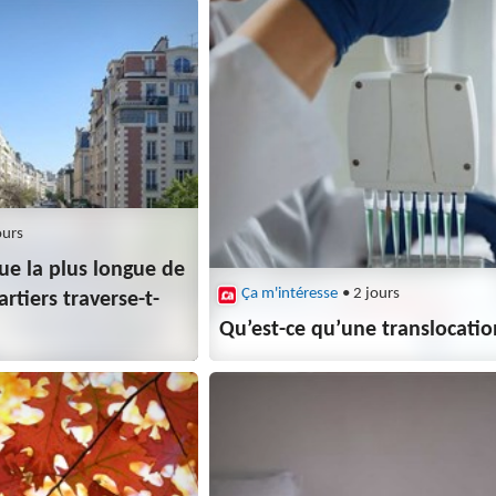
ours
rue la plus longue de
Ça m'intéresse
• 2 jours
artiers traverse-t-
Qu’est-ce qu’une translocatio