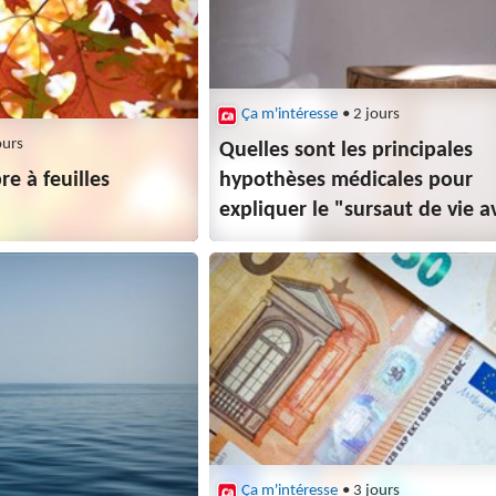
Ça m'intéresse
• 2 jours
ours
Quelles sont les principales
re à feuilles
hypothèses médicales pour
expliquer le "sursaut de vie a
mort" ?
Ça m'intéresse
• 3 jours