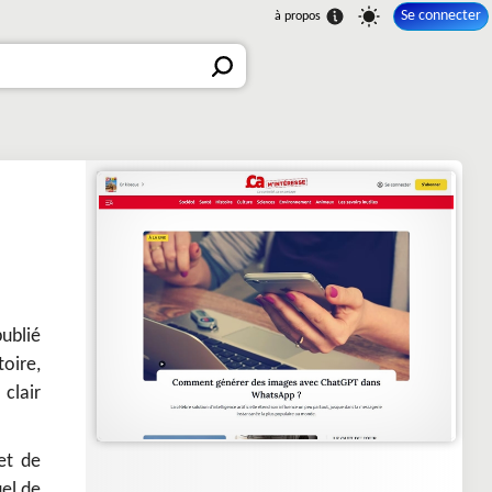
Se connecter
publié
oire,
clair
et de
uel de