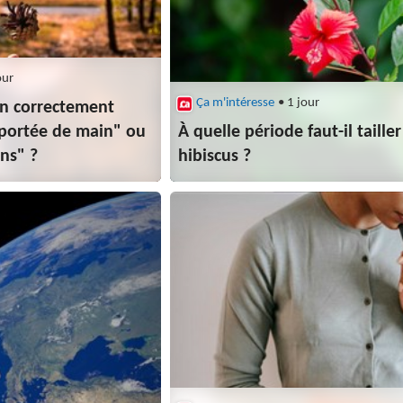
our
Ça m'intéresse
• 1 jour
n correctement
à portée de main" ou
À quelle période faut-il taille
ns" ?
hibiscus ?