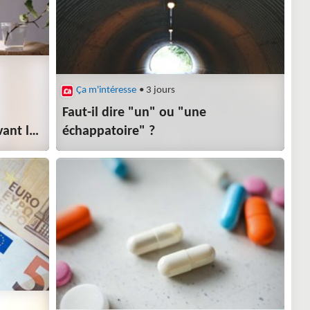
Ça m'intéresse
• 3 jours
Faut-il dire "un" ou "une
vant la
échappatoire" ?