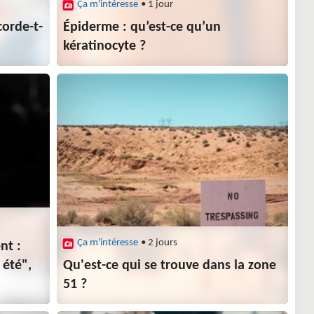
Ça m'intéresse
• 1 jour
corde-t-
Épiderme : qu’est-ce qu’un
kératinocyte ?
Ça m'intéresse
• 2 jours
nt :
 été",
Qu'est-ce qui se trouve dans la zone
51 ?