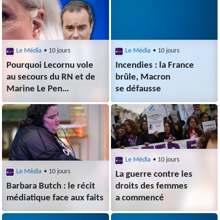
Le Média
• 10 jours
Le Média
• 10 jours
Pourquoi Lecornu vole
Incendies : la France
au secours du RN et de
brûle, Macron
Marine Le Pen
se défausse
avant 2027
Le Média
• 10 jours
Le Média
• 10 jours
La guerre contre les
Barbara Butch : le récit
droits des femmes
médiatique face aux faits
a commencé