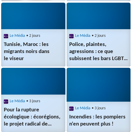
le racisme
Le Média
• 2 jours
Le Média
• 2 jours
Tunisie, Maroc : les
Police, plaintes,
migrants noirs dans
agressions : ce que
le viseur
subissent les bars LGBT
à Paris
Le Média
• 3 jours
Le Média
• 3 jours
Pour la rupture
écologique : écorégions,
Incendies : les pompiers
le projet radical de
n'en peuvent plus !
Mélenchon |