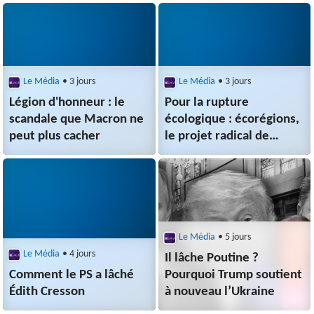
Claire Lejeune
Le Média
• 3 jours
Le Média
• 3 jours
Légion d'honneur : le
Pour la rupture
scandale que Macron ne
écologique : écorégions,
peut plus cacher
le projet radical de
Mélenchon | Claire
Lejeune, Julien Théry
Le Média
• 5 jours
Le Média
• 4 jours
Il lâche Poutine ?
Comment le PS a lâché
Pourquoi Trump soutient
Édith Cresson
à nouveau l’Ukraine