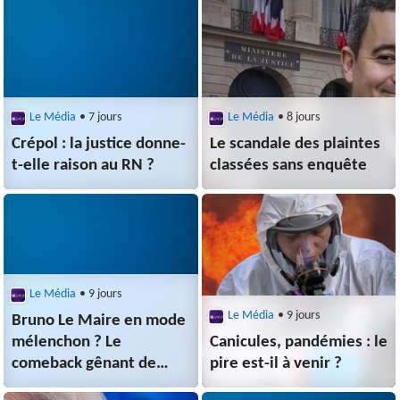
Le Média
• 7 jours
Le Média
• 8 jours
Crépol : la justice donne-
Le scandale des plaintes
t-elle raison au RN ?
classées sans enquête
Le Média
• 9 jours
Le Média
• 9 jours
Bruno Le Maire en mode
mélenchon ? Le
Canicules, pandémies : le
comeback gênant de
pire est-il à venir ?
l'ancien ministre